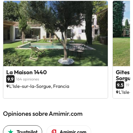
La Maison 1440
Gites 
Sorgu
9.9
164 opiniones
9.5
19 o
L'Isle-sur-la-Sorgue, Francia
L'Isle
Opiniones sobre Amimir.com
Trustpilot
Amimir.com