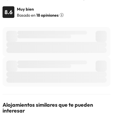
Algunos de los servicios detallados pueden ser de pago. Puedes
Muy bien
8.6
consultar sus tarifas directamente en el establecimiento. Toda la
Basado en
18 opiniones
información de esta ficha está sujeta a cambios por parte del
alojamiento. Si tienes dudas, contáctanos.
Alojamientos similares que te pueden
interesar