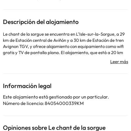
Descripción del alojamiento
Le chant de la sorgue se encuentra en LʼIsle-sur-la-Sorgue, a 29
km de Estación central de Aviñón y a 30 km de Estación de tren
Avignon TGV, y ofrece alojamiento con equipamiento como wifi
gratis y TV de pantalla plana. El alojamiento, que está a 20 km
de Recinto de exposiciones de Aviñón, dispone de terraza y
parking privado gratis. Este apartamento con aire
acondicionado se compone de 2 dormitorios independientes, una
cocina totalmente equipada y 1 baño. Palacio Papal de Aviñón
está a 31 km del alojamiento, y Cueva del Thouzon está a 11 km.
Información legal
En este alojamiento no se pueden celebrar despedidas de soltero
o soltera ni fiestas similares. Informa a con antelación de tu hora
Este alojamiento está gestionado por un particular.
prevista de llegada. Para ello, puedes utilizar el apartado de
Número de licencia: 84054000339KM
peticiones especiales al hacer la reserva o ponerte en contacto
directamente con el alojamiento. Los datos de contacto
aparecen en la confirmación de la reserva. Gestionado por un
particular
Opiniones sobre Le chant de la sorgue