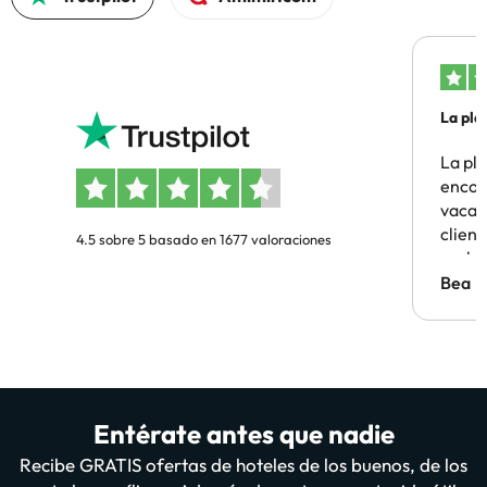
La pla
La pl
encon
vacaci
clien
4.5 sobre 5 basado en 1677 valoraciones
probl
antes.
Bea
Entérate antes que nadie
Recibe GRATIS ofertas de hoteles de los buenos, de los