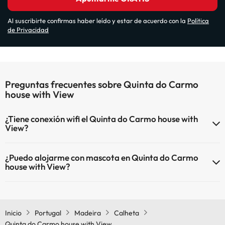
Al suscribirte confirmas haber leído y estar de acuerdo con la
Política
de Privacidad
Preguntas frecuentes sobre Quinta do Carmo
house with View
¿Tiene conexión wifi el Quinta do Carmo house with
View?
El Quinta do Carmo house with View dispone de Wi-Fi.
¿Puedo alojarme con mascota en Quinta do Carmo
house with View?
En Quinta do Carmo house with View no se admiten mascotas.
Inicio
Portugal
Madeira
Calheta
Quinta do Carmo house with View