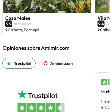
Casa Malee
Vila M
9.9
9.4
38 opiniones
7 op
Calheta, Portugal
Calhet
Opiniones sobre Amimir.com
Trustpilot
Amimir.com
La pla
La pl
encon