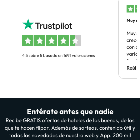
Muy sa
Muy s
creo 
con c
vario
4.5 sobre 5 basado en 1691 valoraciones
famil
Hotel 
Raúl 
vuestr
Entérate antes que nadie
Recibe GRATIS ofertas de hoteles de los buenos, de los
que te hacen flipar. Además de sorteos, contenido útil y
todas las novedades de nuestra web y App. 200 mil