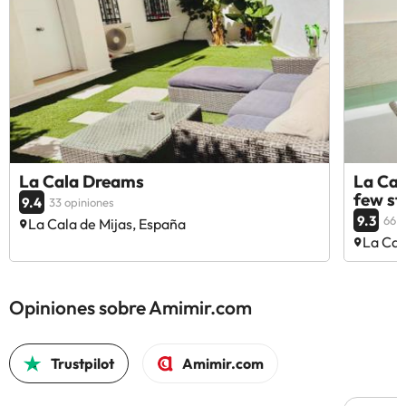
La Cala Dreams
La Cal
few st
9.4
33 opiniones
9.3
66 o
La Cala de Mijas, España
La Cal
Opiniones sobre Amimir.com
Trustpilot
Amimir.com