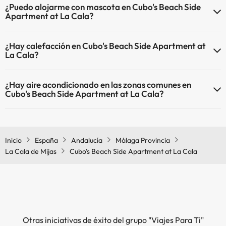
¿Puedo alojarme con mascota en Cubo's Beach Side
Apartment at La Cala?
En Cubo's Beach Side Apartment at La Cala no se admiten
¿Hay calefacción en Cubo's Beach Side Apartment at
mascotas.
La Cala?
Sí, Cubo's Beach Side Apartment at La Cala tiene calefacción en las
¿Hay aire acondicionado en las zonas comunes en
zonas comunes.
Cubo's Beach Side Apartment at La Cala?
Sí, Cubo's Beach Side Apartment at La Cala tiene aire
acondicionado en las zonas comunes.
Inicio
España
Andalucía
Málaga Provincia
La Cala de Mijas
Cubo's Beach Side Apartment at La Cala
Otras iniciativas de éxito del grupo "Viajes Para Ti"