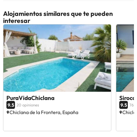
Alojamientos similares que te pueden
interesar
PuraVidaChiclana
Sirocc
9.5
9.5
20 opiniones
76 o
Chiclana de la Frontera, España
Chicla