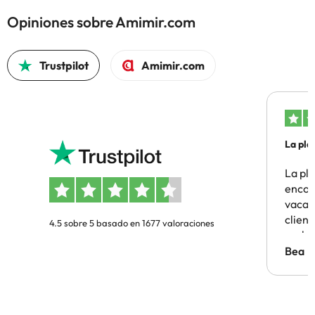
Opiniones sobre Amimir.com
Trustpilot
Amimir.com
La pla
La pl
encon
vacaci
clien
4.5 sobre 5 basado en 1677 valoraciones
probl
antes.
Bea