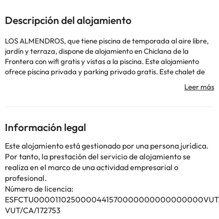
Descripción del alojamiento
LOS ALMENDROS, que tiene piscina de temporada al aire libre,
jardín y terraza, dispone de alojamiento en Chiclana de la
Frontera con wifi gratis y vistas a la piscina. Este alojamiento
ofrece piscina privada y parking privado gratis. Este chalet de
montaña de 4 dormitorios tiene aire acondicionado y ofrece 3
baños con bidet, ducha y secador de pelo. La cocina está
equipada con nevera, lavavajillas y horno, además de cafetera.
Real Novo Sancti Petri Golf Club está a 5 km del alojamiento, y
Parque Genovés está a 31 km. El aeropuerto (Aeropuerto de
Información legal
Jerez) está a 49 km.
En este alojamiento no se pueden celebrar despedidas de soltero
Este alojamiento está gestionado por una persona jurídica.
o soltera ni fiestas similares. Informa a con antelación de tu hora
Por tanto, la prestación del servicio de alojamiento se
prevista de llegada. Para ello, puedes utilizar el apartado de
realiza en el marco de una actividad empresarial o
peticiones especiales al hacer la reserva o ponerte en contacto
profesional.
directamente con el alojamiento. Los datos de contacto
Número de licencia:
aparecen en la confirmación de la reserva. Es necesario realizar
ESFCTU0000110250000441570000000000000000VUT/C
el pago antes de la llegada a través de transferencia bancaria.
VUT/CA/172753
El alojamiento se pondrá en contacto contigo después de