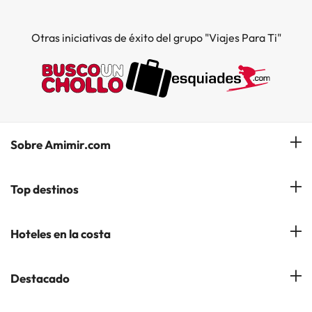
Otras iniciativas de éxito del grupo "Viajes Para Ti"
Sobre Amimir.com
¿Quiénes somos?
Top destinos
Opiniones de nuestros clientes
Hoteles en Salou
Hoteles en la costa
Gestionar mi reserva
Hoteles en Lloret de Mar
Blog de Amimir.com
Hoteles en la Costa Azahar
Destacado
Hoteles en Andorra la Vella
Amimir en los Medios
Hoteles en la Costa Blanca