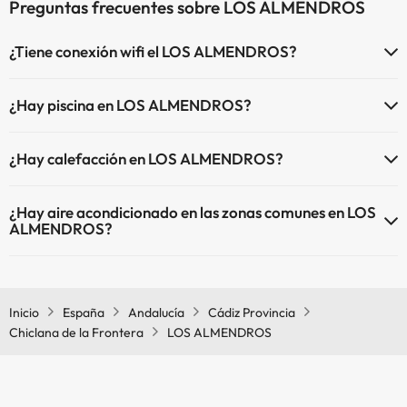
Preguntas frecuentes sobre LOS ALMENDROS
¿Tiene conexión wifi el LOS ALMENDROS?
El LOS ALMENDROS dispone de Wi-Fi.
¿Hay piscina en LOS ALMENDROS?
Sí, LOS ALMENDROS tiene piscina (este servicio puede ser de pago)
¿Hay calefacción en LOS ALMENDROS?
Aquí tienes más info sobre la piscina y otras instalaciones.
Sí, LOS ALMENDROS tiene calefacción en las zonas comunes.
Piscina al aire libre (temporada de verano)
¿Hay aire acondicionado en las zonas comunes en LOS
ALMENDROS?
Sí, LOS ALMENDROS tiene aire acondicionado en las zonas
comunes.
Inicio
España
Andalucía
Cádiz Provincia
Chiclana de la Frontera
LOS ALMENDROS