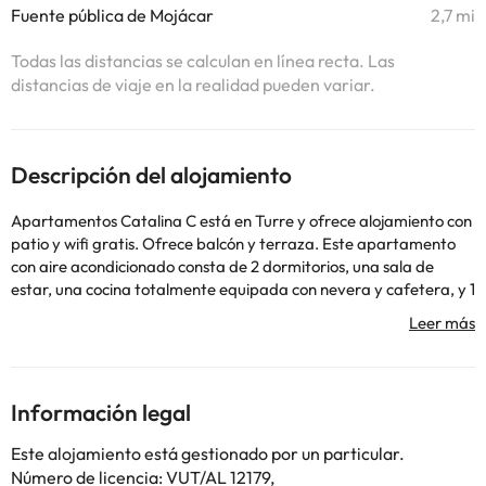
Fuente pública de Mojácar
2,7 mi
Todas las distancias se calculan en línea recta. Las
distancias de viaje en la realidad pueden variar.
Descripción del alojamiento
Apartamentos Catalina C está en Turre y ofrece alojamiento con
patio y wifi gratis. Ofrece balcón y terraza. Este apartamento
con aire acondicionado consta de 2 dormitorios, una sala de
estar, una cocina totalmente equipada con nevera y cafetera, y 1
baño con bidet y ducha. Hay toallas y ropa de cama en el
apartamento. Marina Golf Mojácar está a 6,2 km del
alojamiento, y Marina Golf-Mojácar está a 10 km. El aeropuerto
(Aeropuerto de Almería) está a 69 km.
En este alojamiento no se pueden celebrar despedidas de soltero
Información legal
o soltera ni fiestas similares. Gestionado por un particular
Este alojamiento está gestionado por un particular.
Número de licencia: VUT/AL 12179,
Algunos de los servicios detallados pueden ser de pago. Puedes