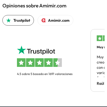
Opiniones sobre Amimir.com
Trustpilot
Amimir.com
Muy sa
Muy s
creo 
con c
vario
4.5 sobre 5 basado en 1691 valoraciones
famil
Hotel 
Raúl 
vuestr