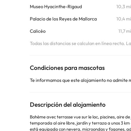
Museo Hyacinthe-Rigaud
10,3 m
Palacio de los Reyes de Mallorca
10,4 m
Calicéo
11,7 m
Todas las distancias se calculan en línea recta. L
Condiciones para mascotas
Te informamos que este alojamiento no admite 
Descripción del alojamiento
Bohème avec terrasse vue sur le lac, piscines, aire d
temporada al aire libre, jardín y terraza a unos 3 km de Plage de Miramars. Est
está equipada con nevera, microondas y fogones, además de cafetera y hervidor. Estadio Gilbert Brutus está