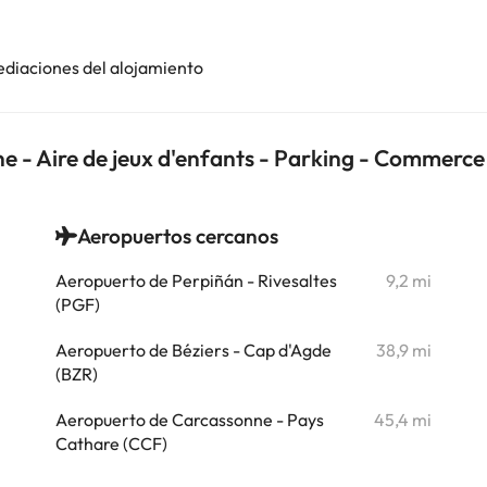
ediaciones del alojamiento
ine - Aire de jeux d'enfants - Parking - Commerc
Aeropuertos cercanos
i
Aeropuerto de Perpiñán - Rivesaltes
9,2 mi
i
(PGF)
Aeropuerto de Béziers - Cap d'Agde
38,9 mi
i
(BZR)
i
Aeropuerto de Carcassonne - Pays
45,4 mi
Cathare (CCF)
i