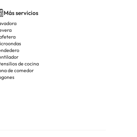
Más servicios
avadora
evera
afetera
icroondas
endedero
entilador
tensilios de cocina
ona de comedor
ogones