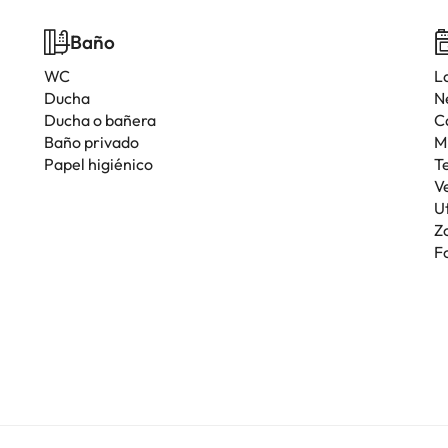
Baño
WC
L
Ducha
N
Ducha o bañera
C
Baño privado
M
Papel higiénico
T
V
U
Z
F