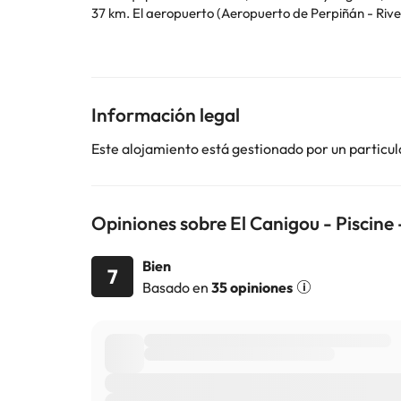
37 km. El aeropuerto (Aeropuerto de Perpiñán - Rives
En este alojamiento no se pueden celebrar despedidas de soltero o soltera ni fiestas s
utilizar el apartado de peticiones especiales al hac
la reserva.
Información legal
Algunos de los servicios detallados pueden ser de pag
cambios por parte del alojamiento. Si tienes dudas, 
Este alojamiento está gestionado por un particul
Opiniones sobre El Canigou - Piscine
Bien
7
Basado en
35 opiniones