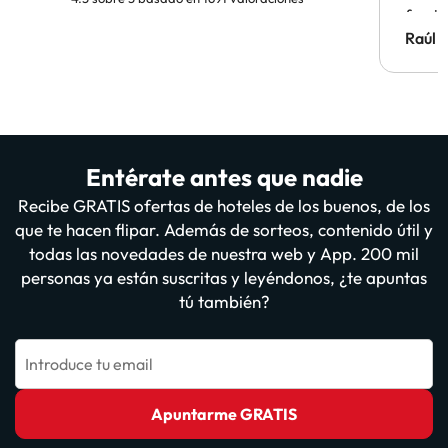
famil
Hotel 
Raúl 
vuestr
Entérate antes que nadie
Recibe GRATIS ofertas de hoteles de los buenos, de los
que te hacen flipar. Además de sorteos, contenido útil y
todas las novedades de nuestra web y App. 200 mil
personas ya están suscritas y leyéndonos, ¿te apuntas
tú también?
Introduce tu email
Apuntarme GRATIS