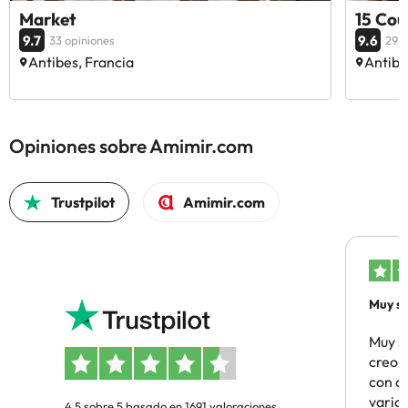
Market
15 Cou
9.7
9.6
33 opiniones
29 o
Antibes, Francia
Antibe
Opiniones sobre Amimir.com
Trustpilot
Amimir.com
Muy sa
Muy s
creo 
con c
vario
4.5 sobre 5 basado en 1691 valoraciones