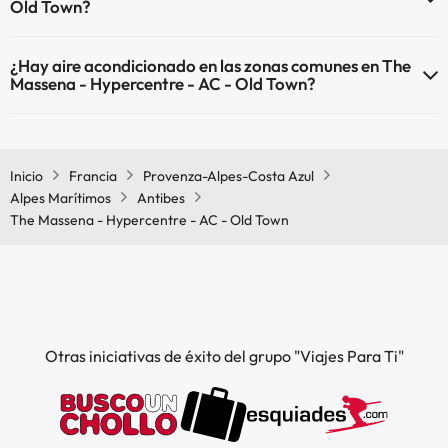
Old Town?
Sí, The Massena - Hypercentre - AC - Old Town tiene calefacción en
¿Hay aire acondicionado en las zonas comunes en The
las zonas comunes.
Massena - Hypercentre - AC - Old Town?
Sí, The Massena - Hypercentre - AC - Old Town tiene aire
acondicionado en las zonas comunes.
Inicio
Francia
Provenza-Alpes-Costa Azul
Alpes Marítimos
Antibes
The Massena - Hypercentre - AC - Old Town
Otras iniciativas de éxito del grupo "Viajes Para Ti"