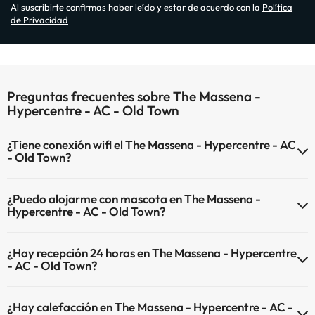
Al suscribirte confirmas haber leído y estar de acuerdo con la
Política
de Privacidad
Preguntas frecuentes sobre The Massena -
Hypercentre - AC - Old Town
¿Tiene conexión wifi el The Massena - Hypercentre - AC
- Old Town?
El The Massena - Hypercentre - AC - Old Town dispone de Wi-Fi.
¿Puedo alojarme con mascota en The Massena -
Hypercentre - AC - Old Town?
En The Massena - Hypercentre - AC - Old Town no se admiten
¿Hay recepción 24 horas en The Massena - Hypercentre
mascotas.
- AC - Old Town?
Sí, The Massena - Hypercentre - AC - Old Town tiene recepción 24
¿Hay calefacción en The Massena - Hypercentre - AC -
horas.