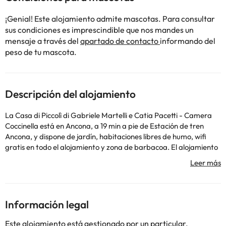
¡Genial! Este alojamiento admite mascotas. Para consultar
sus condiciones es imprescindible que nos mandes un
mensaje a través del
apartado de contacto
informando del
peso de tu mascota.
Descripción del alojamiento
La Casa di Piccolì di Gabriele Martelli e Catia Pacetti - Camera
Coccinella está en Ancona, a 19 min a pie de Estación de tren
Ancona, y dispone de jardín, habitaciones libres de humo, wifi
gratis en todo el alojamiento y zona de barbacoa. El alojamiento
se encuentra a 30 km de Santuario de la Santa Casa, a 36 km de
Casa Leopardi Museum y a 37 km de Senigallia Train Station. El
hostal o pensión tiene habitaciones familiares. Todas las
habitaciones están equipadas con aire acondicionado, nevera,
horno, hervidor, bidet, secador de pelo y armario. Las
Información legal
habitaciones de este alojamiento tienen baño compartido con
ducha y zapatillas, y también cuentan con vistas al jardín. En el
Este alojamiento está gestionado por un particular.