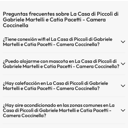
Preguntas frecuentes sobre La Casa di Piccolì di
Gabriele Martelli e Catia Pacetti - Camera
Coccinella
¿Tiene conexión wifi el La Casa di Piccolì di Gabriele
Martelli e Catia Pacetti - Camera Coccinella?
El La Casa di Piccolì di Gabriele Martelli e Catia Pacetti - Camera
¿Puedo alojarme con mascota en La Casa di Piccolì di
Coccinella dispone de Wi-Fi.
Gabriele Martelli e Catia Pacetti - Camera Coccinella?
En La Casa di Piccolì di Gabriele Martelli e Catia Pacetti - Camera
¿Hay calefacción en La Casa di Piccolì di Gabriele
Coccinella se admiten mascotas (previa petición y de pago directo
Martelli e Catia Pacetti - Camera Coccinella?
en hotel). Consulta las condiciones.
Sí, La Casa di Piccolì di Gabriele Martelli e Catia Pacetti - Camera
¿Hay aire acondicionado en las zonas comunes en La
Coccinella tiene calefacción en las zonas comunes.
Casa di Piccolì di Gabriele Martelli e Catia Pacetti -
Camera Coccinella?
Sí, La Casa di Piccolì di Gabriele Martelli e Catia Pacetti - Camera