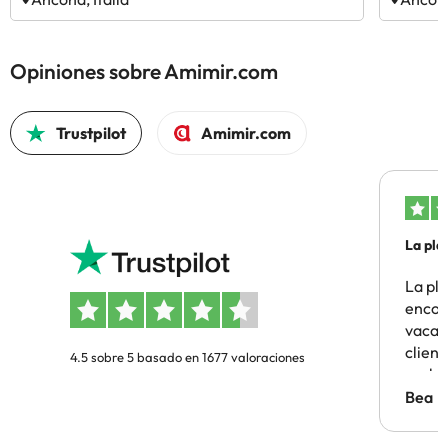
Opiniones sobre Amimir.com
Trustpilot
Amimir.com
La pla
La pl
encon
vacaci
clien
4.5 sobre 5 basado en 1677 valoraciones
probl
antes.
Bea