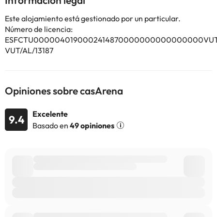
Información legal
o soltera ni fiestas similares. Informa a con antelación de tu hora
prevista de llegada. Para ello, puedes utilizar el apartado de
Este alojamiento está gestionado por un particular.
peticiones especiales al hacer la reserva o ponerte en contacto
Número de licencia:
directamente con el alojamiento. Los datos de contacto
ESFCTU0000040190002414870000000000000000VUT/A
aparecen en la confirmación de la reserva. Los huéspedes
VUT/AL/13187
deberán mostrar un documento de identidad válido y una
tarjeta de crédito al realizar el registro de entrada. Ten en
cuenta que todas las peticiones especiales están sujetas a
disponibilidad y pueden comportar suplementos. Las personas
Opiniones sobre casArena
menores de 18 años solo pueden alojarse si van acompañadas de
alguno de sus progenitores o tutores legales. Gestionado por un
Excelente
9.4
particular
Basado en
49 opiniones
Algunos de los servicios detallados pueden ser de pago. Puedes
consultar sus tarifas directamente en el establecimiento. Toda la
información de esta ficha está sujeta a cambios por parte del
alojamiento. Si tienes dudas, contáctanos.