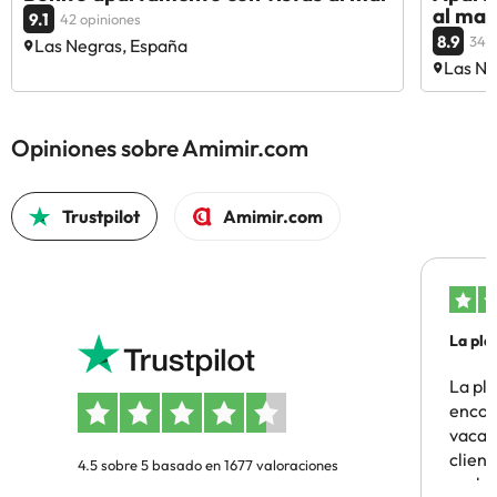
al mar
9.1
42 opiniones
8.9
34 o
Las Negras, España
Las Ne
Opiniones sobre Amimir.com
Trustpilot
Amimir.com
La pla
La pl
encon
vacaci
clien
4.5 sobre 5 basado en 1677 valoraciones
probl