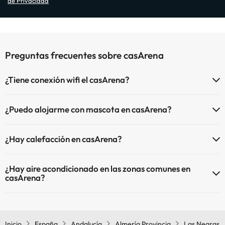
de Privacidad
Preguntas frecuentes sobre casArena
¿Tiene conexión wifi el casArena?
El casArena dispone de Wi-Fi.
¿Puedo alojarme con mascota en casArena?
En casArena no se admiten mascotas.
¿Hay calefacción en casArena?
Sí, casArena tiene calefacción en las zonas comunes.
¿Hay aire acondicionado en las zonas comunes en
casArena?
Sí, casArena tiene aire acondicionado en las zonas comunes.
Inicio
España
Andalucía
Almería Provincia
Las Negras