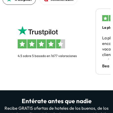
La pla
La pl
encon
vacaci
clien
4.5 sobre 5 basado en 1677 valoraciones
probl
antes.
Bea
Entérate antes que nadie
Recibe GRATIS ofertas de hoteles de los buenos, de los