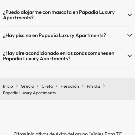
El Papadia Luxury Apartments dispone de Wi-Fi.
¿Puedo alojarme con mascota en Papadia Luxury
Apartments?
En Papadia Luxury Apartments no se admiten mascotas.
¿Hay piscina en Papadia Luxury Apartments?
Sí, Papadia Luxury Apartments tiene piscina (este servicio puede ser
¿Hay aire acondicionado en las zonas comunes en
de pago) Aquí tienes más info sobre la piscina y otras instalaciones.
Papadia Luxury Apartments?
Piscina al aire libre (temporada de verano)
Sí, Papadia Luxury Apartments tiene aire acondicionado en las
zonas comunes.
Inicio
Grecia
Creta
Heraclión
Pitsidia
Papadia Luxury Apartments
Otras iniciativas de éxito del grupo "Viajes Para Ti"