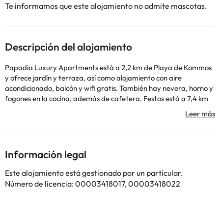
Te informamos que este alojamiento no admite mascotas.
Descripción del alojamiento
Papadia Luxury Apartments está a 2,2 km de Playa de Kommos
y ofrece jardín y terraza, así como alojamiento con aire
acondicionado, balcón y wifi gratis. También hay nevera, horno y
fogones en la cocina, además de cafetera. Festos está a 7,4 km
del alojamiento, y Museum of Cretan Ethnology está a 10 km. El
aeropuerto (Aeropuerto internacional de Heraclión) está a 60
km.
En este alojamiento no se pueden celebrar despedidas de soltero
o soltera ni fiestas similares. Informa a con antelación de tu hora
Información legal
prevista de llegada. Para ello, puedes utilizar el apartado de
peticiones especiales al hacer la reserva o ponerte en contacto
Este alojamiento está gestionado por un particular.
directamente con el alojamiento. Los datos de contacto
Número de licencia: 00003418017, 00003418022
aparecen en la confirmación de la reserva. Gestionado por un
particular