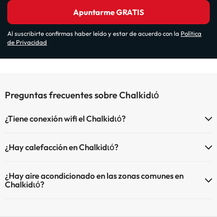
Apuntarme GRATIS
Al suscribirte confirmas haber leído y estar de acuerdo con la
Política
de Privacidad
Preguntas frecuentes sobre Chalkidιό
¿Tiene conexión wifi el Chalkidιό?
El Chalkidιό dispone de Wi-Fi.
¿Hay calefacción en Chalkidιό?
Sí, Chalkidιό tiene calefacción en las zonas comunes.
¿Hay aire acondicionado en las zonas comunes en
Chalkidιό?
Sí, Chalkidιό tiene aire acondicionado en las zonas comunes.