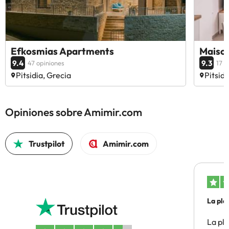
Efkosmias Apartments
Maison
9.4
9.3
47 opiniones
17 o
Pitsidia, Grecia
Pitsidi
Opiniones sobre Amimir.com
Trustpilot
Amimir.com
La pla
La pl