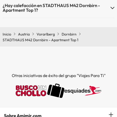
En STADTHAUS M42 Dornbirn - Apartment Top 1 no se admiten
¿Hay calefacción en STADTHAUS M42 Dornbirn -
mascotas.
Apartment Top 1?
Sí, STADTHAUS M42 Dornbirn - Apartment Top 1 tiene calefacción
en las zonas comunes.
Inicio
Austria
Vorarlberg
Dornbirn
STADTHAUS M42 Dornbirn - Apartment Top 1
Otras iniciativas de éxito del grupo "Viajes Para Ti"
Sobre Amimir.com