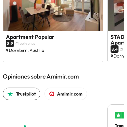
Apartment Popular
STADT
Apart
8.9
41 opiniones
8.4
21 o
Dornbirn, Austria
Dornbi
Opiniones sobre Amimir.com
Trustpilot
Amimir.com
Tranqu