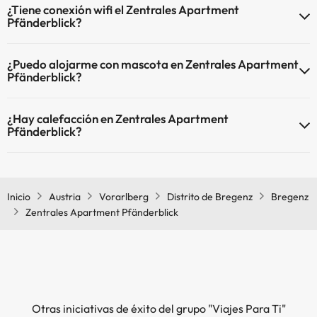
¿Tiene conexión wifi el Zentrales Apartment
Pfänderblick?
El Zentrales Apartment Pfänderblick dispone de Wi-Fi.
¿Puedo alojarme con mascota en Zentrales Apartment
Pfänderblick?
En Zentrales Apartment Pfänderblick no se admiten mascotas.
¿Hay calefacción en Zentrales Apartment
Pfänderblick?
Sí, Zentrales Apartment Pfänderblick tiene calefacción en las zonas
comunes.
Inicio
Austria
Vorarlberg
Distrito de Bregenz
Bregenz
Zentrales Apartment Pfänderblick
Otras iniciativas de éxito del grupo "Viajes Para Ti"