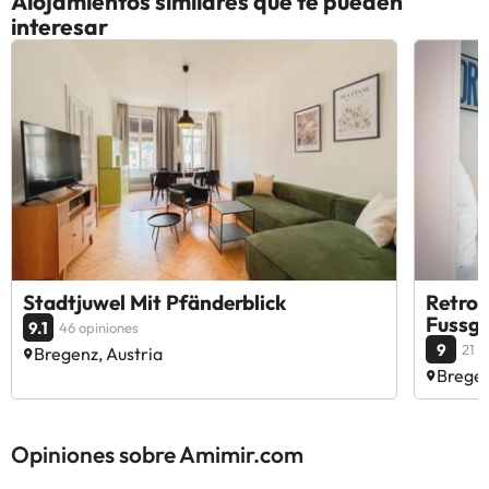
Alojamientos similares que te pueden
interesar
Stadtjuwel Mit Pfänderblick
Retro-
Fussg
9.1
46 opiniones
9
21 o
Bregenz, Austria
Bregen
Opiniones sobre Amimir.com