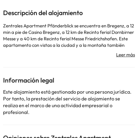
Descripción del alojamiento
Zentrales Apartment Pfänderblick se encuentra en Bregenz, a 12
min a pie de Casino Bregenz, a 12 km de Recinto ferial Dornbirner
Messe y a 40 km de Recinto ferial Messe Friedrichshafen. Este
apartamento con vistas a la ciudad y a la montaña también
tiene wifi gratis. Este apartamento consta de 2 dormitorios, una
sala de estar, una cocina totalmente equipada con nevera y
cafetera, y 1 baño con ducha y artículos de aseo gratuitos. Hay
toallas y ropa de cama en el apartamento. Olma Messen St.
Gallen está a 45 km del alojamiento, y Estación de tren de
Información legal
Bregenz está a 9 min a pie.
En este alojamiento no se pueden celebrar despedidas de soltero
Este alojamiento está gestionado por una persona jurídica.
o soltera ni fiestas similares. Informa a con antelación de tu hora
Por tanto, la prestación del servicio de alojamiento se
prevista de llegada. Para ello, puedes utilizar el apartado de
realiza en el marco de una actividad empresarial o
peticiones especiales al hacer la reserva o ponerte en contacto
profesional.
directamente con el alojamiento. Los datos de contacto
aparecen en la confirmación de la reserva. Las personas
menores de 18 años solo pueden alojarse si van acompañadas de
alguno de sus progenitores o tutores legales.
Opiniones sobre Zentrales Apartment