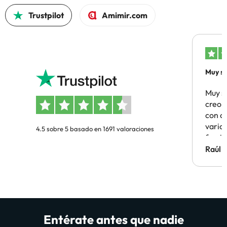
Trustpilot
Amimir.com
Muy sa
Muy s
creo 
con c
vario
4.5 sobre 5 basado en 1691 valoraciones
famil
Hotel 
Raúl 
vuestr
Entérate antes que nadie