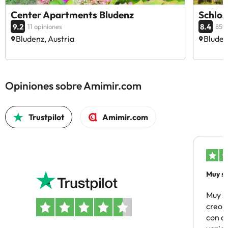
Center Apartments Bludenz
Schlos
9.2
8.4
11 opiniones
859 
Bludenz, Austria
Bluden
Opiniones sobre Amimir.com
Trustpilot
Amimir.com
Muy sa
Muy s
creo 
con c