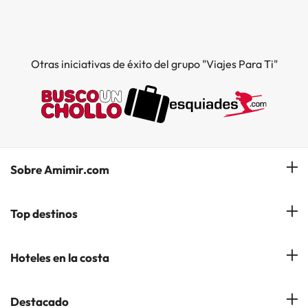
Otras iniciativas de éxito del grupo "Viajes Para Ti"
Sobre Amimir.com
¿Quiénes somos?
Top destinos
Opiniones de nuestros clientes
Hoteles en Salou
Hoteles en la costa
Gestionar mi reserva
Hoteles en Lloret de Mar
Blog de Amimir.com
Hoteles en la Costa Azahar
Destacado