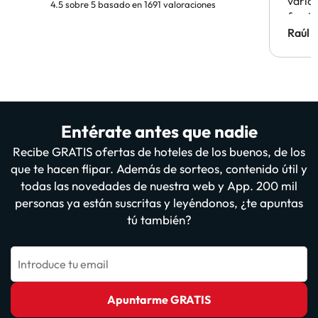
vario
4.5 sobre 5 basado en 1691 valoraciones
famil
Hotel 
Raúl 
vuestr
Entérate antes que nadie
Recibe GRATIS ofertas de hoteles de los buenos, de los
que te hacen flipar. Además de sorteos, contenido útil y
todas las novedades de nuestra web y App. 200 mil
personas ya están suscritas y leyéndonos, ¿te apuntas
tú también?
Introduce tu email
Apuntarme GRATIS