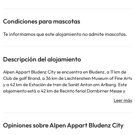
Condiciones para mascotas
Te informamos que este alojamiento no admite mascotas.
Descripción del alojamiento
Alpen Appart Bludenz City se encuentra en Bludenz, a 11 km de
Club de golf Brand, a 36 km de Liechtenstein Museum of Fine Arts
y a 42 km de Estación de tren de Sankt Anton am Arlberg. Este
alojamiento está a 42 km de Recinto ferial Dornbirner Messe y
ofrece wifi gratis y parking privado en el propio alojamiento. El
apartamento cuenta con 2 dormitorios, 1 baño, ropa de cama,
toallas, TV de pantalla plana con canales vía satélite, zona de
comedor, cocina totalmente equipada y balcón con vistas a la
ciudad.
Opiniones sobre Alpen Appart Bludenz City
En este alojamiento no se pueden celebrar despedidas de soltero