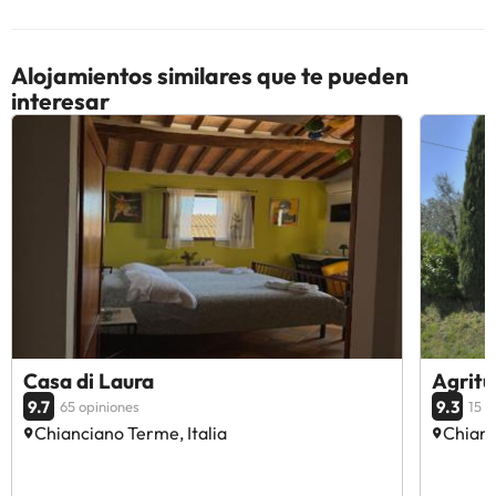
Alojamientos similares que te pueden
interesar
Casa di Laura
Agritu
9.7
9.3
65 opiniones
15 o
Chianciano Terme, Italia
Chianc