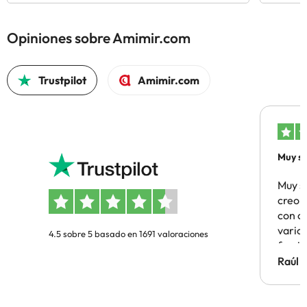
Opiniones sobre Amimir.com
Trustpilot
Amimir.com
Muy sa
Muy s
creo 
con c
vario
4.5 sobre 5 basado en 1691 valoraciones
famil
Hotel 
Raúl 
vuestr