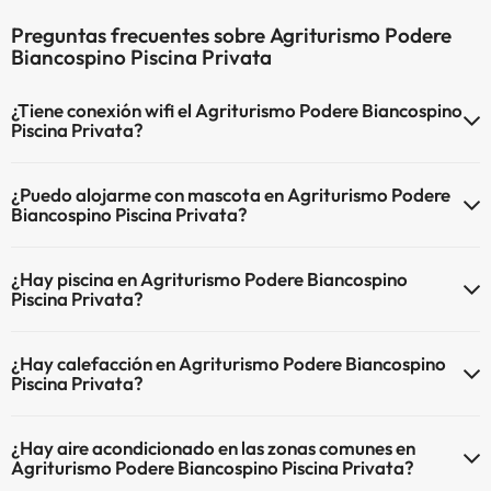
Preguntas frecuentes sobre Agriturismo Podere
Biancospino Piscina Privata
¿Tiene conexión wifi el Agriturismo Podere Biancospino
Piscina Privata?
El Agriturismo Podere Biancospino Piscina Privata dispone de Wi-Fi.
¿Puedo alojarme con mascota en Agriturismo Podere
Biancospino Piscina Privata?
En Agriturismo Podere Biancospino Piscina Privata no se admiten
¿Hay piscina en Agriturismo Podere Biancospino
mascotas.
Piscina Privata?
Sí, Agriturismo Podere Biancospino Piscina Privata tiene piscina
¿Hay calefacción en Agriturismo Podere Biancospino
(este servicio puede ser de pago) Aquí tienes más info sobre la
Piscina Privata?
piscina y otras instalaciones.
Sí, Agriturismo Podere Biancospino Piscina Privata tiene calefacción
Piscina al aire libre (temporada de verano)
¿Hay aire acondicionado en las zonas comunes en
en las zonas comunes.
Agriturismo Podere Biancospino Piscina Privata?