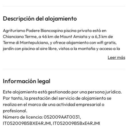
Descripción del alojamiento
Agriturismo Podere Biancospino piscina privata está en
Chianciano Terme, a 46 km de Mount Amiata y a 6,3 km de
Terme di Montepulciano, y ofrece alojamiento con wifi gratis,
jardín con piscina al aire libre, vistas a la montaña y acceso a la
sauna y a la bañera de hidromasaje. Algunas unidades tienen TV
de pantalla plana vía satélite, cocina totalmente equipada con
nevera y baño privado con bidet y artículos de aseo gratuitos.
Hay terraza y barbacoa en este alojamiento, y en la zona se
puede practicar ciclismo. Bagno Vignoni está a 26 km del
Información legal
alojamiento, y Bagni San Filippo está a 27 km. El aeropuerto
(Aeropuerto de Perugia San Francesco d'Assisi) está a 82 km.
Este alojamiento está gestionado por una persona jurídica.
En este alojamiento no se pueden celebrar despedidas de soltero
Por tanto, la prestación del servicio de alojamiento se
o soltera ni fiestas similares. Informa a con antelación de tu hora
realiza en el marco de una actividad empresarial o
prevista de llegada. Para ello, puedes utilizar el apartado de
profesional.
peticiones especiales al hacer la reserva o ponerte en contacto
Número de licencia: 052009AAT0031,
directamente con el alojamiento. Los datos de contacto
IT052009B5BXE4RJMI, IT052009B5BxE4RJMI
aparecen en la confirmación de la reserva. Las personas