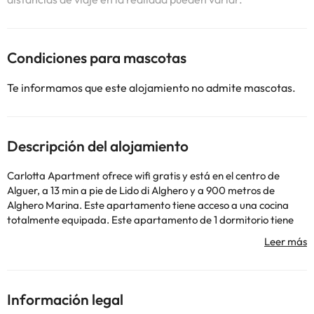
Condiciones para mascotas
Te informamos que este alojamiento no admite mascotas.
Descripción del alojamiento
Carlotta Apartment ofrece wifi gratis y está en el centro de
Alguer, a 13 min a pie de Lido di Alghero y a 900 metros de
Alghero Marina. Este apartamento tiene acceso a una cocina
totalmente equipada. Este apartamento de 1 dormitorio tiene
aire acondicionado y ofrece 1 baño con bidet, ducha y artículos de
aseo gratuitos. Hay TV de pantalla plana con canales vía
satélite. Cerca del alojamiento hay puntos de interés como
Church of St Michael, St. Francis Church Alghero y Palazzo D
Albis. El aeropuerto (Aeropuerto de Alghero - Fertilia) está a 10
Información legal
km.