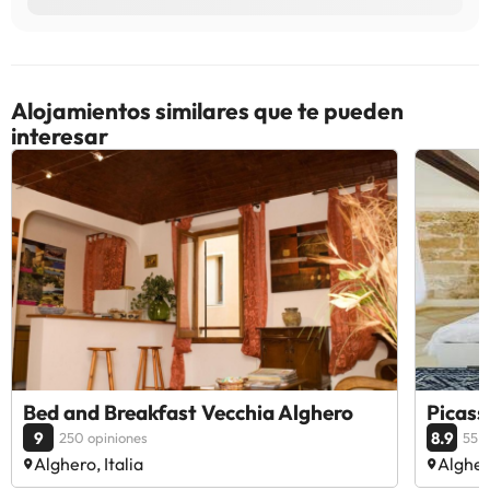
Alojamientos similares que te pueden
interesar
Bed and Breakfast Vecchia Alghero
Picass
9
8.9
250 opiniones
55 o
Alghero, Italia
Alghero