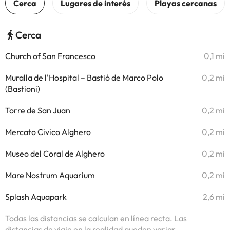
Cerca
Church of San Francesco
0,1 mi
Muralla de l'Hospital – Bastió de Marco Polo
0,2 mi
(Bastioni)
Torre de San Juan
0,2 mi
Mercato Civico Alghero
0,2 mi
Museo del Coral de Alghero
0,2 mi
Mare Nostrum Aquarium
0,2 mi
Splash Aquapark
2,6 mi
Todas las distancias se calculan en línea recta. Las
distancias de viaje en la realidad pueden variar.