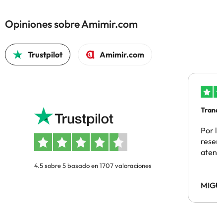
Opiniones sobre Amimir.com
Trustpilot
Amimir.com
Tranqu
Por la
reserv
atenc
4.5 sobre 5 basado en 1707 valoraciones
MIGU