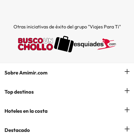
Otras iniciativas de éxito del grupo "Viajes Para Ti"
Sobre Amimir.com
¿Quiénes somos?
Top destinos
Opiniones de nuestros clientes
Hoteles en Salou
Hoteles en la costa
Gestionar mi reserva
Hoteles en Lloret de Mar
Blog de Amimir.com
Hoteles en la Costa Azahar
Destacado
Hoteles en Andorra la Vella