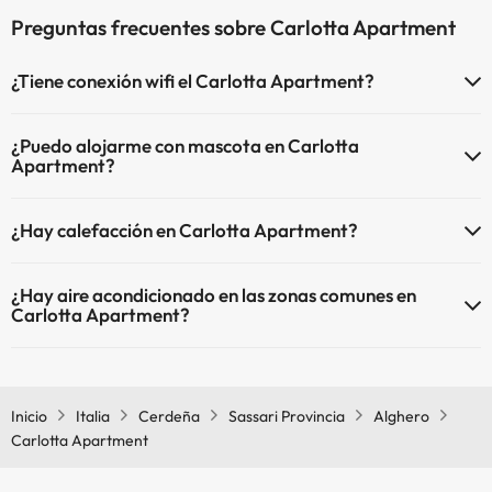
Preguntas frecuentes sobre Carlotta Apartment
¿Tiene conexión wifi el Carlotta Apartment?
El Carlotta Apartment dispone de Wi-Fi.
¿Puedo alojarme con mascota en Carlotta
Apartment?
En Carlotta Apartment no se admiten mascotas.
¿Hay calefacción en Carlotta Apartment?
Sí, Carlotta Apartment tiene calefacción en las zonas comunes.
¿Hay aire acondicionado en las zonas comunes en
Carlotta Apartment?
Sí, Carlotta Apartment tiene aire acondicionado en las zonas
comunes.
Inicio
Italia
Cerdeña
Sassari Provincia
Alghero
Carlotta Apartment