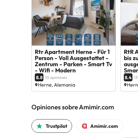
Rtr Apartment Herne - Für 1
RtR 
Person - Voll Ausgestattet -
bis z
Zentrum - Parken - Smart Tv
ausge
- Wifi - Modern
Smar
8.8
8.4
10 opiniones
13
Herne, Alemania
Hern
Opiniones sobre Amimir.com
Trustpilot
Amimir.com