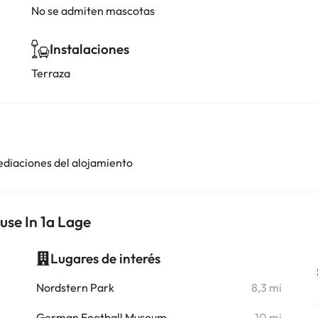
No se admiten mascotas
Instalaciones
Terraza
ediaciones del alojamiento
use In 1a Lage
Lugares de interés
i
Nordstern Park
8,3 mi
German Football Museum
10 mi