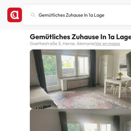
Busca
ciudad,
hotel
o
Gemütliches Zuhause In 1a Lag
destino
Goethestraße 3, Herne, Alemania
Ver en mapa