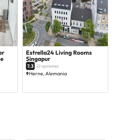
er
Estrella24 Living Rooms
he
Singapur
7.3
22 opiniones
Herne, Alemania