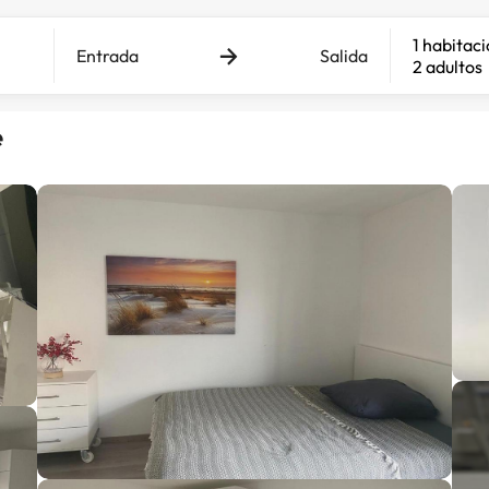
1 habitac
Entrada
Salida
2 adultos
e