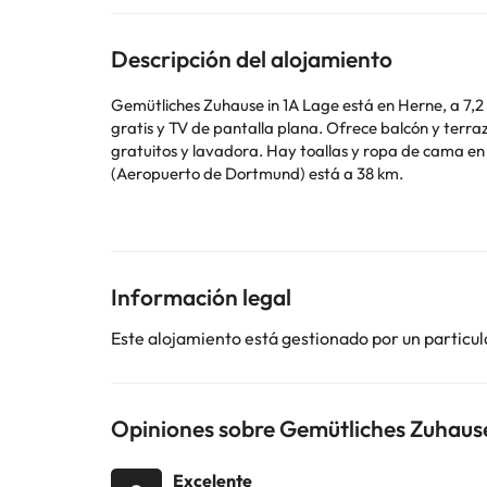
Descripción del alojamiento
Gemütliches Zuhause in 1A Lage está en Herne, a 7,
gratis y TV de pantalla plana. Ofrece balcón y terraza. El apartamento dispone de 1 dormitorio, una cocina con nevera y lavavajillas, y 1 baño con ducha, artículo
gratuitos y lavadora. Hay toallas y ropa de cama en el apartamento. Teatro Schauspielhaus Bochum está a 10 km del alojamiento, y
(Aeropuerto de Dortmund) está a 38 km.
En este alojamiento no se pueden celebrar despedidas 
Algunos de los servicios detallados pueden ser de pag
cambios por parte del alojamiento. Si tienes dudas, 
Información legal
Este alojamiento está gestionado por un particul
Opiniones sobre Gemütliches Zuhause
Excelente