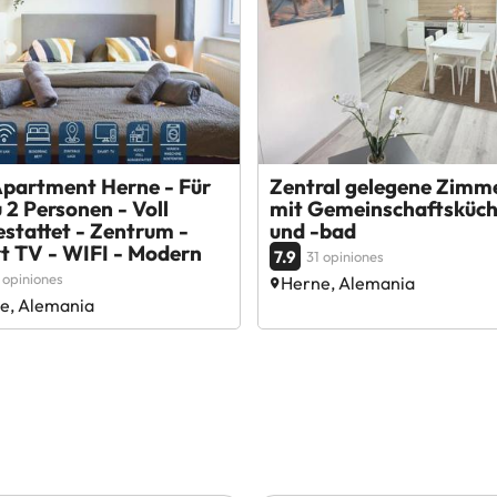
Apartment Herne - Für
Zentral gelegene Zimm
u 2 Personen - Voll
mit Gemeinschaftsküc
stattet - Zentrum -
und -bad
t TV - WIFI - Modern
7.9
31 opiniones
 opiniones
Herne, Alemania
e, Alemania