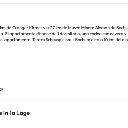
2 km de Cranger Kirmes y a 7,7 km de Museo Minero Alemán de Bochu
s de aseo
 Zeche Zollern está a 10 km. El aeropuerto
de soltero o soltera ni fiestas similares. Gestionado por un particul
o. Puedes consultar sus tarifas directamente en el establecimiento. 
contáctanos.
ar.
 In 1a Lage