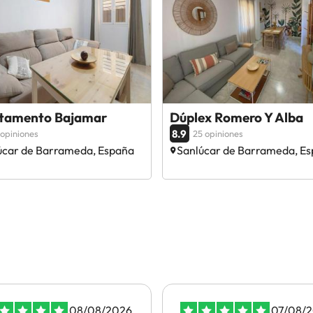
tamento Bajamar
Dúplex Romero Y Alba
8.9
 opiniones
25 opiniones
úcar de Barrameda, España
Sanlúcar de Barrameda, E
08/08/2026
07/08/