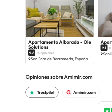
Apartamento Alborada - Ole
Apar
Solutions
9.1
11
9.6
14 opiniones
Sanl
Sanlúcar de Barrameda, España
Opiniones sobre Amimir.com
Trustpilot
Amimir.com