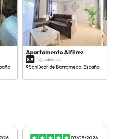
Apartamento Alférez
8.9
130 opiniones
spaña
Sanlúcar de Barrameda, España
2026
07/08/2026