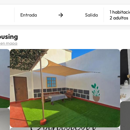
1 habitac
Entrada
Salida
2 adultos
ousing
 en mapa