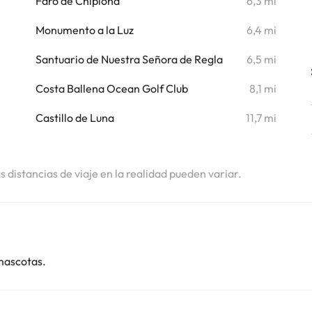
i
Faro de Chipiona
6,3 mi
i
Monumento a la Luz
6,4 mi
Santuario de Nuestra Señora de Regla
6,5 mi
Costa Ballena Ocean Golf Club
8,1 mi
Castillo de Luna
11,7 mi
as distancias de viaje en la realidad pueden variar.
mascotas.