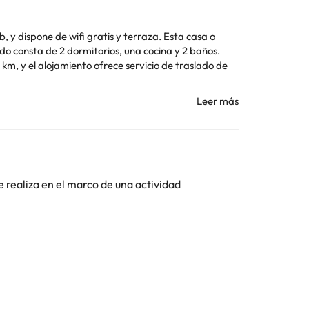
 y dispone de wifi gratis y terraza. Esta casa o
 Los datos de contacto aparecen en la confirmación de
Toda la información de esta ficha está sujeta a
e realiza en el marco de una actividad