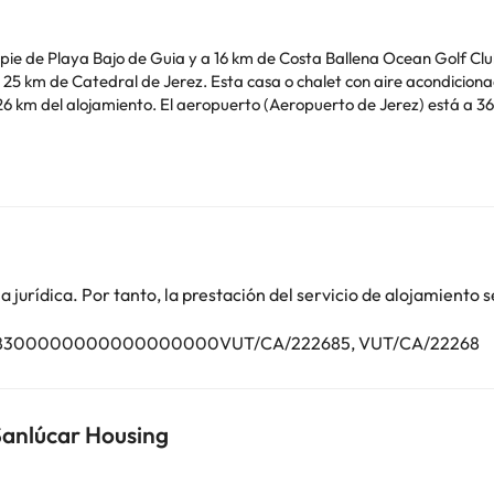
pie de Playa Bajo de Guia y a 16 km de Costa Ballena Ocean Golf Club,
 acondicionado consta de 2 dormitorios, una cocina y 2 baños.
imilares. Informa a con antelación de tu hora prevista de llegada. Para ello, puedes
er la reserva o ponerte en contacto directamente con el alojamiento.
o. Puedes consultar sus tarifas directamente en el establecimiento. 
contáctanos.
jurídica. Por tanto, la prestación del servicio de alojamiento s
0128300000000000000000VUT/CA/222685, VUT/CA/22268
Sanlúcar Housing