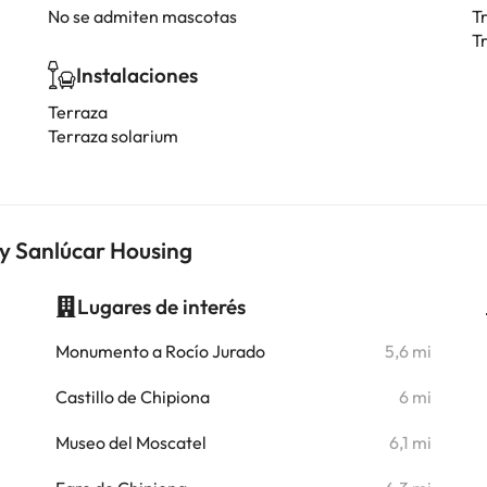
No se admiten mascotas
T
T
Instalaciones
Terraza
Terraza solarium
By Sanlúcar Housing
Lugares de interés
i
Monumento a Rocío Jurado
5,6 mi
i
Castillo de Chipiona
6 mi
i
Museo del Moscatel
6,1 mi