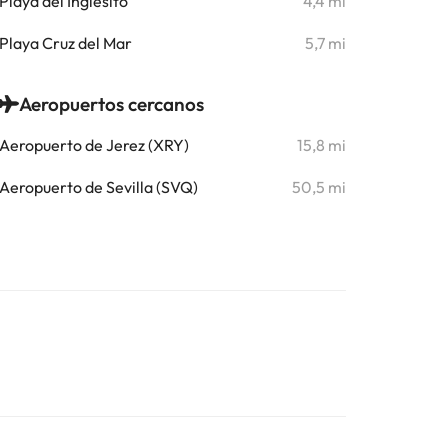
Playa del Inglesito
4,4 mi
Playa Cruz del Mar
5,7 mi
Aeropuertos cercanos
Aeropuerto de Jerez (XRY)
15,8 mi
Aeropuerto de Sevilla (SVQ)
50,5 mi