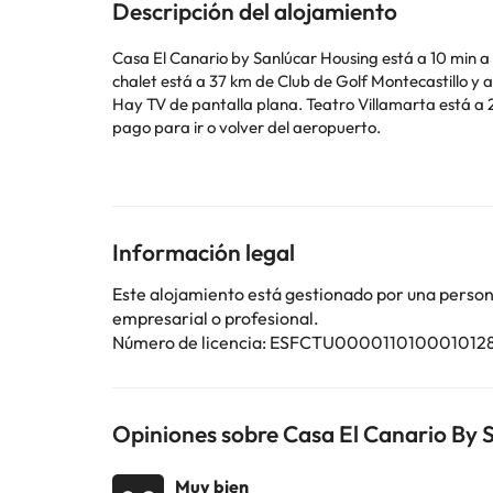
Descripción del alojamiento
Casa El Canario by Sanlúcar Housing está a 10 min a 
chalet está a 37 km de Club de Golf Montecastillo y a 25 km de Catedral de Jerez. Esta casa o chalet con aire
Hay TV de pantalla plana. Teatro Villamarta está a 26 km del alojamiento. El aeropuerto (Aeropuerto de Jerez) está a 36 km, y el alojamiento ofrece servicio de traslado de
pago para ir o volver del aeropuerto.
En este alojamiento no se pueden celebrar despedidas de soltero o soltera ni fiestas s
utilizar el apartado de peticiones especiales al hac
la reserva.
Información legal
Algunos de los servicios detallados pueden ser de pag
cambios por parte del alojamiento. Si tienes dudas, 
Este alojamiento está gestionado por una persona 
empresarial o profesional.
Número de licencia: ESFCTU000011010001
Opiniones sobre Casa El Canario By 
Muy bien