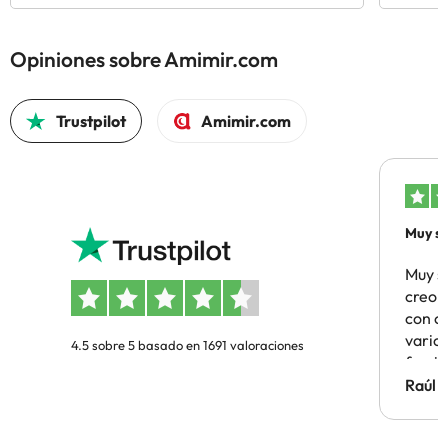
Opiniones sobre Amimir.com
Trustpilot
Amimir.com
Muy sa
Muy s
creo 
con c
vario
4.5 sobre 5 basado en 1691 valoraciones
famil
Hotel 
Raúl 
vuestr