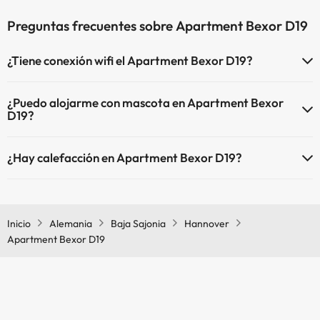
Preguntas frecuentes sobre Apartment Bexor D19
¿Tiene conexión wifi el Apartment Bexor D19?
El Apartment Bexor D19 dispone de Wi-Fi.
¿Puedo alojarme con mascota en Apartment Bexor
D19?
En Apartment Bexor D19 no se admiten mascotas.
¿Hay calefacción en Apartment Bexor D19?
Sí, Apartment Bexor D19 tiene calefacción en las zonas comunes.
Inicio
Alemania
Baja Sajonia
Hannover
Apartment Bexor D19