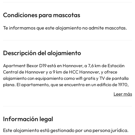
Condiciones para mascotas
Te informamos que este alojamiento no admite mascotas.
Descripción del alojamiento
Apartment Bexor D19 está en Hannover, a 7,6 km de Estación
Central de Hannover y a 9 km de HCC Hannover, y ofrece
alojamiento con equipamiento como wifi gratis y TV de pantalla
plana. El apartamento, que se encuentra en un edificio de 1970,
está a 11 km de Lago Maschsee y a 16 km de Estadio TUI Arena. El
apartamento tiene 1 dormitorio, una cocina con nevera y
lavavajillas, y 1 baño con ducha y artículos de aseo gratuitos. Hay
toallas y ropa de cama en el apartamento. Recinto Ferial
Hannover Messe está a 17 km del alojamiento, y Expo Plaza de
Información legal
Hannover está a 17 km. El aeropuerto (Aeropuerto de Hannover)
está a 5 km.
Este alojamiento está gestionado por una persona jurídica.