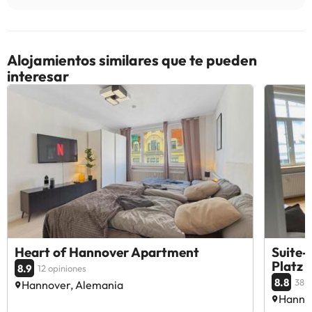
Alojamientos similares que te pueden
interesar
Heart of Hannover Apartment
Suite-
Platz
8.9
12 opiniones
8.8
38 o
Hannover, Alemania
Hanno