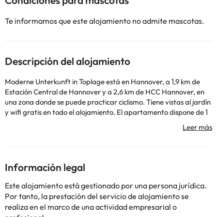
Condiciones para mascotas
Te informamos que este alojamiento no admite mascotas.
Descripción del alojamiento
Moderne Unterkunft in Toplage está en Hannover, a 1,9 km de
Estación Central de Hannover y a 2,6 km de HCC Hannover, en
una zona donde se puede practicar ciclismo. Tiene vistas al jardín
y wifi gratis en todo el alojamiento. El apartamento dispone de 1
dormitorio, cocina con nevera y lavavajillas, lavadora y 1 baño
con artículos de aseo gratuitos y secador de pelo. Hay toallas y
ropa de cama en el apartamento. Lago Maschsee está a 5,5 km
del alojamiento, y Estadio TUI Arena está a 10 km. El aeropuerto
(Aeropuerto de Hannover) está a 9 km.
Información legal
En este alojamiento no se pueden celebrar despedidas de soltero
o soltera ni fiestas similares. Informa a con antelación de tu hora
Este alojamiento está gestionado por una persona jurídica.
prevista de llegada. Para ello, puedes utilizar el apartado de
Por tanto, la prestación del servicio de alojamiento se
peticiones especiales al hacer la reserva o ponerte en contacto
realiza en el marco de una actividad empresarial o
directamente con el alojamiento. Los datos de contacto