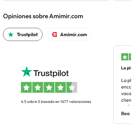
Opiniones sobre Amimir.com
Trustpilot
Amimir.com
La pla
La pl
encon
vacaci
clien
4.5 sobre 5 basado en 1677 valoraciones
probl
antes.
Bea