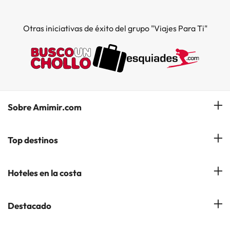
Otras iniciativas de éxito del grupo "Viajes Para Ti"
Sobre Amimir.com
¿Quiénes somos?
Top destinos
Opiniones de nuestros clientes
Hoteles en Salou
Hoteles en la costa
Gestionar mi reserva
Hoteles en Lloret de Mar
Blog de Amimir.com
Hoteles en la Costa Azahar
Destacado
Hoteles en Andorra la Vella
Amimir en los Medios
Hoteles en la Costa Blanca