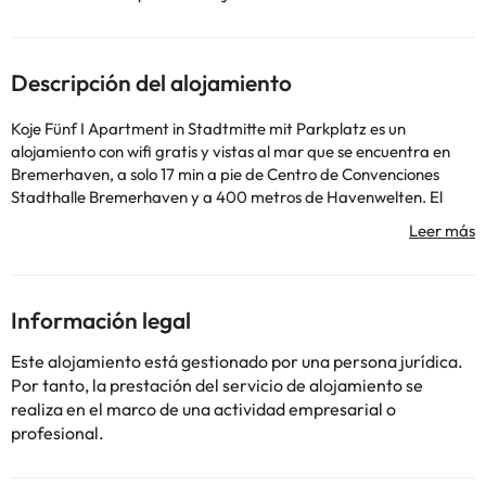
Descripción del alojamiento
Koje Fünf I Apartment in Stadtmitte mit Parkplatz es un
alojamiento con wifi gratis y vistas al mar que se encuentra en
Bremerhaven, a solo 17 min a pie de Centro de Convenciones
Stadthalle Bremerhaven y a 400 metros de Havenwelten. El
alojamiento, que está a 13 min a pie de Weser-Strandbad,
dispone de terraza y parking privado gratis. El apartamento
tiene 1 dormitorio, TV de pantalla plana con canales por cable,
una cocina equipada con nevera y lavavajillas, y 1 baño con
ducha. Hay toallas y ropa de cama en el apartamento. Cerca del
Información legal
alojamiento hay puntos de interés como Museo Klimahaus de
Bremerhaven, Centro de Emigración Alemana y Zoo marino de
Este alojamiento está gestionado por una persona jurídica.
Bremerhaven. El aeropuerto (Aeropuerto de Bremen) está a 67
Por tanto, la prestación del servicio de alojamiento se
km.
realiza en el marco de una actividad empresarial o
En este alojamiento no se pueden celebrar despedidas de soltero
profesional.
o soltera ni fiestas similares. Las personas menores de 18 años
solo pueden alojarse si van acompañadas de alguno de sus