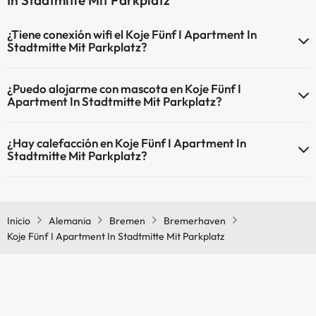
In Stadtmitte Mit Parkplatz
¿Tiene conexión wifi el Koje Fünf I Apartment In
Stadtmitte Mit Parkplatz?
El Koje Fünf I Apartment In Stadtmitte Mit Parkplatz dispone de Wi-
¿Puedo alojarme con mascota en Koje Fünf I
Fi.
Apartment In Stadtmitte Mit Parkplatz?
En Koje Fünf I Apartment In Stadtmitte Mit Parkplatz no se admiten
¿Hay calefacción en Koje Fünf I Apartment In
mascotas.
Stadtmitte Mit Parkplatz?
Sí, Koje Fünf I Apartment In Stadtmitte Mit Parkplatz tiene
calefacción en las zonas comunes.
Inicio
Alemania
Bremen
Bremerhaven
Koje Fünf I Apartment In Stadtmitte Mit Parkplatz