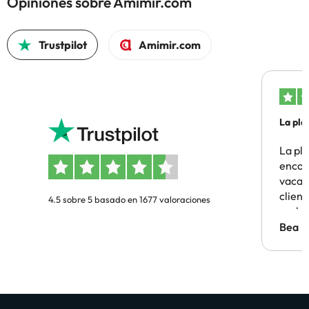
Opiniones sobre Amimir.com
Trustpilot
Amimir.com
La pla
La pl
encon
vacaci
clien
4.5 sobre 5 basado en 1677 valoraciones
probl
antes.
Bea