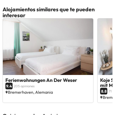
Alojamientos similares que te pueden
interesar
Ferienwohnungen An Der Weser
Koje S
mit Me
9.4
205 opiniones
8.8
71 o
Bremerhaven, Alemania
Breme