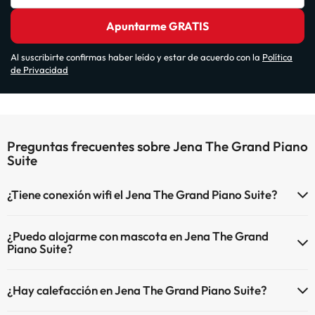
Apuntarme GRATIS
Al suscribirte confirmas haber leído y estar de acuerdo con la
Política
de Privacidad
Preguntas frecuentes sobre Jena The Grand Piano
Suite
¿Tiene conexión wifi el Jena The Grand Piano Suite?
El Jena The Grand Piano Suite dispone de Wi-Fi.
¿Puedo alojarme con mascota en Jena The Grand
Piano Suite?
En Jena The Grand Piano Suite se admiten mascotas (previa
¿Hay calefacción en Jena The Grand Piano Suite?
petición y de pago directo en hotel). Consulta las condiciones.