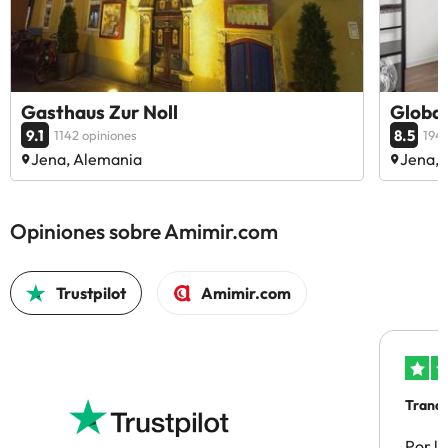
Gasthaus Zur Noll
Global
9.1
8.5
1142 opiniones
194 
Jena, Alemania
Jena, 
Opiniones sobre Amimir.com
Trustpilot
Amimir.com
Tranqu
Por la