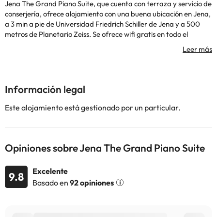
Jena The Grand Piano Suite, que cuenta con terraza y servicio de
conserjería, ofrece alojamiento con una buena ubicación en Jena,
a 3 min a pie de Universidad Friedrich Schiller de Jena y a 500
metros de Planetario Zeiss. Se ofrece wifi gratis en todo el
alojamiento y parking privado en el propio alojamiento. El
apartamento cuenta con balcón y vistas a la ciudad, y dispone
de 2 dormitorios, una sala de estar, TV de pantalla plana, una
cocina equipada con nevera y lavavajillas, y 1 baño con ducha.
Hay toallas y ropa de cama en el apartamento. Cerca del
Información legal
alojamiento hay puntos de interés como Torre JenTower,
Memorial de Goethe y Museo de la Óptica, Jena. El aeropuerto
Este alojamiento está gestionado por un particular.
más cercano (Aeropuerto de Erfurt-Weimar) está a 55 km.
En este alojamiento no se pueden celebrar despedidas de soltero
o soltera ni fiestas similares. Gestionado por un particular
Opiniones sobre Jena The Grand Piano Suite
Algunos de los servicios detallados pueden ser de pago. Puedes
consultar sus tarifas directamente en el establecimiento. Toda la
Excelente
9.8
información de esta ficha está sujeta a cambios por parte del
Basado en
92 opiniones
alojamiento. Si tienes dudas, contáctanos.