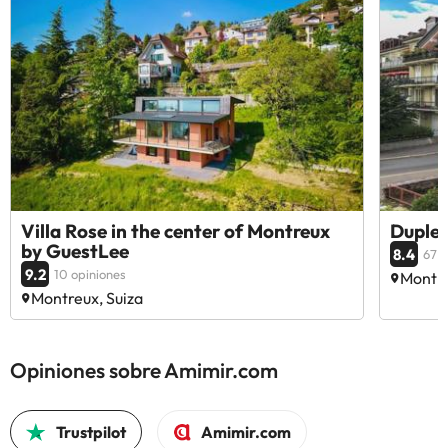
información de esta ficha está sujeta a cambios por parte del
alojamiento. Si tienes dudas, contáctanos.
Villa Rose in the center of Montreux
Duplex
by GuestLee
8.4
67 o
9.2
10 opiniones
Montre
Montreux, Suiza
Opiniones sobre Amimir.com
Trustpilot
Amimir.com