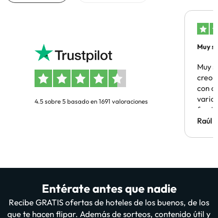
Muy sa
Muy s
creo 
con c
vario
4.5 sobre 5 basado en 1691 valoraciones
famil
Hotel 
Raúl 
vuestr
Entérate antes que nadie
Recibe GRATIS ofertas de hoteles de los buenos, de los
que te hacen flipar. Además de sorteos, contenido útil y