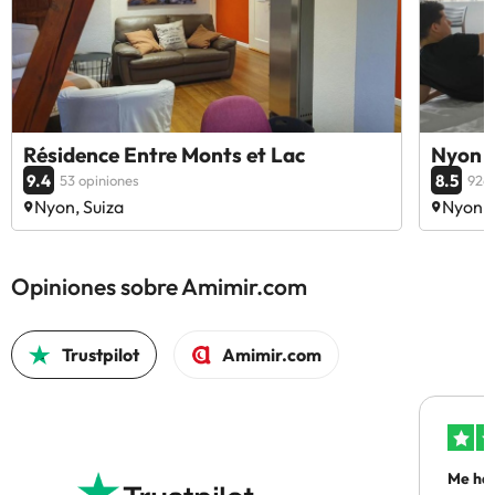
Résidence Entre Monts et Lac
Nyon 
9.4
8.5
53 opiniones
926 
Nyon, Suiza
Nyon, 
Opiniones sobre Amimir.com
Trustpilot
Amimir.com
Me ha 