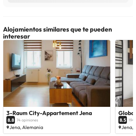
Alojamientos similares que te pueden
interesar
3-Raum City-Appartement Jena
Global
8.8
8.5
74 opiniones
194 
Jena, Alemania
Jena, 