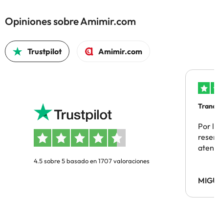
Opiniones sobre Amimir.com
Trustpilot
Amimir.com
Tranqu
Por la
reserv
atenc
4.5 sobre 5 basado en 1707 valoraciones
MIGU