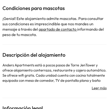
Condiciones para mascotas
¡Genial! Este alojamiento admite mascotas. Para consultar
sus condiciones es imprescindible que nos mandes un
mensaje a través del
apartado de contacto
informando del
peso de tu mascota.
Descripción del alojamiento
Anders Apartments está a pocos pasos de Torre JenTower y
ofrece alojamiento conterraza, restaurante y cajero automático.
Se ofrece wifi gratis. Cada unidad cuenta con cocina totalmente
equipada con mesa de comedor, TV de pantalla plana y baño
privado con ducha y secador de pelo. También hay lavavajillas,
horno y fogones, además de cafetera y hervidor. Cerca del
alojamiento hay puntos de interés como Memorial de Goethe,
Museo de la Óptica, Jena y Universidad Friedrich Schiller de Jena.
El aeropuerto (Aeropuerto de Erfurt-Weimar) está a 54 km.
Información legal