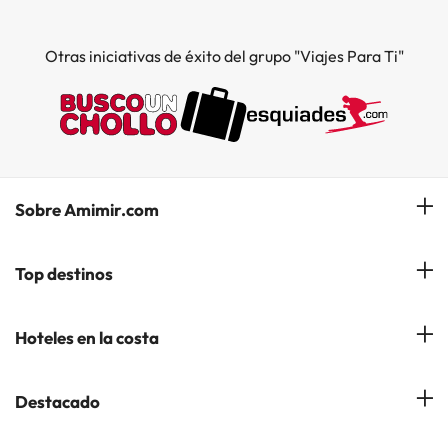
Otras iniciativas de éxito del grupo "Viajes Para Ti"
Sobre Amimir.com
¿Quiénes somos?
Top destinos
Opiniones de nuestros clientes
Hoteles en Salou
Hoteles en la costa
Gestionar mi reserva
Hoteles en Lloret de Mar
Blog de Amimir.com
Hoteles en la Costa Azahar
Destacado
Hoteles en Andorra la Vella
Amimir en los Medios
Hoteles en la Costa Blanca