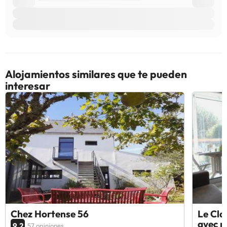
Alojamientos similares que te pueden
interesar
Chez Hortense 56
Le Cla
avec p
9.2
57 opiniones