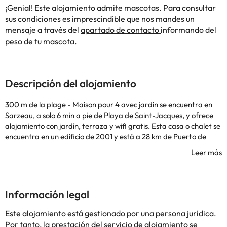
¡Genial! Este alojamiento admite mascotas. Para consultar
sus condiciones es imprescindible que nos mandes un
mensaje a través del
apartado de contacto
informando del
peso de tu mascota.
Descripción del alojamiento
300 m de la plage - Maison pour 4 avec jardin se encuentra en
Sarzeau, a solo 6 min a pie de Playa de Saint-Jacques, y ofrece
alojamiento con jardín, terraza y wifi gratis. Esta casa o chalet se
encuentra en un edificio de 2001 y está a 28 km de Puerto de
Vannes y a 29 km de Museo de las Bellas Artes, Vannes La Cohue.
La casa o chalet tiene 2 dormitorios, una cocina con nevera y
horno, y 1 baño con bañera, secador de pelo y lavadora. Se
ofrece TV. Le Chorus está a 30 km del alojamiento, y Estación de
tren de Vannes está a 30 km. El aeropuerto (Aeropuerto de
Información legal
Montoir) está a 89 km.
En este alojamiento no se pueden celebrar despedidas de soltero
Este alojamiento está gestionado por una persona jurídica.
o soltera ni fiestas similares.
Por tanto, la prestación del servicio de alojamiento se