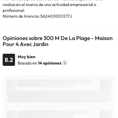
realiza en el marco de una actividad empresarial o
profesional.
Algunos de los servicios detallados pueden ser de pago. Puedes
Número de licencia: 562400001277J
consultar sus tarifas directamente en el establecimiento. Toda la
información de esta ficha está sujeta a cambios por parte del
alojamiento. Si tienes dudas, contáctanos.
Opiniones sobre 300 M De La Plage - Maison
Pour 4 Avec Jardin
Muy bien
8.2
Basado en
14 opiniones