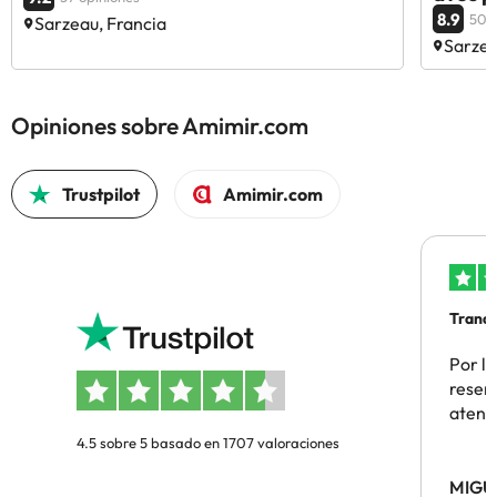
8.9
50 o
Sarzeau, Francia
Sarzea
Opiniones sobre Amimir.com
Trustpilot
Amimir.com
Tranqu
Por la
reserv
atenc
4.5 sobre 5 basado en 1707 valoraciones
MIGU