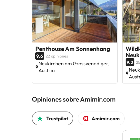
Penthouse Am Sonnenhang
Wild
Neuk
9.6
22 opiniones
9.2
25
Neukirchen am Grossvenediger,
Neuk
Austria
Aust
Opiniones sobre Amimir.com
Trustpilot
Amimir.com