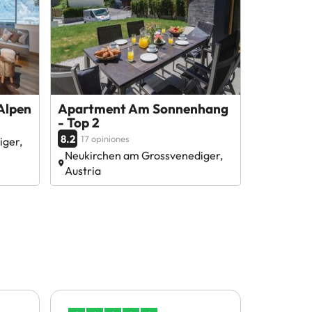
Alpen
Apartment Am Sonnenhang
- Top 2
8.2
17 opiniones
iger,
Neukirchen am Grossvenediger,
Austria