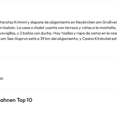
taratas Krimml y dispone de alojamiento en Neukirchen am Großven
s, una sala de estar, TV de
ños con ducha. Hay toallas y ropa de cama en la casa o chalet. Se puede practicar esquí en
cto aparecen en la confirmación de la reserva. Gestionado por un pa
o. Puedes consultar sus tarifas directamente en el establecimiento. 
contáctanos.
ar.
bahnen Top 10