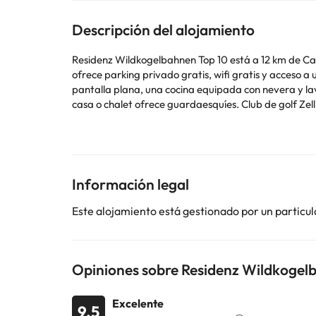
Descripción del alojamiento
Residenz Wildkogelbahnen Top 10 está a 12 km de Ca
ofrece parking privado gratis, wifi gratis y acceso a un balcón. La casa o chalet cuenta con terraza y vistas a la montaña, y tiene 3 dormitorio
pantalla plana, una cocina equipada con nevera y lavavajillas, y 2 ba
casa o chalet ofrece guardaesquíes. Club de golf Zell am See-Kaprun está a 39 km del alojamiento, y Casino Kitzbuhel está a 40 km. El aeropuerto (Aeropuerto de Innsbruck)
está a 106 km.
Informa a con antelación de tu hora prevista de llegada. Para ello, puedes utilizar el apartado de peticiones especiales al hacer la reserva o ponerte en contacto
directamente con el alojamiento. Los datos de conta
Información legal
Algunos de los servicios detallados pueden ser de pag
cambios por parte del alojamiento. Si tienes dudas, 
Este alojamiento está gestionado por un particul
Opiniones sobre Residenz Wildkogel
Excelente
9.5