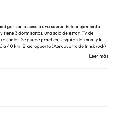
ediger con acceso a una sauna. Este alojamiento
 la zona, y la
rticular
Toda la información de esta ficha está sujeta a