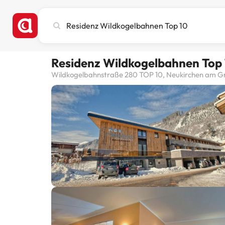
Busca
ciudad,
hotel
o
Residenz Wildkogelbahnen Top
destino
Wildkogelbahnstraße 280 TOP 10, Neukirchen am Gr