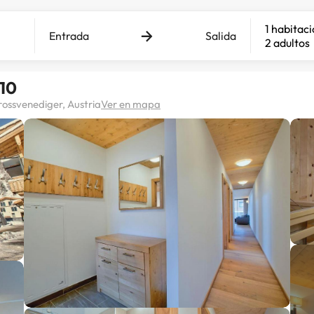
1 habitac
Entrada
Salida
2 adultos
 10
ossvenediger, Austria
Ver en mapa