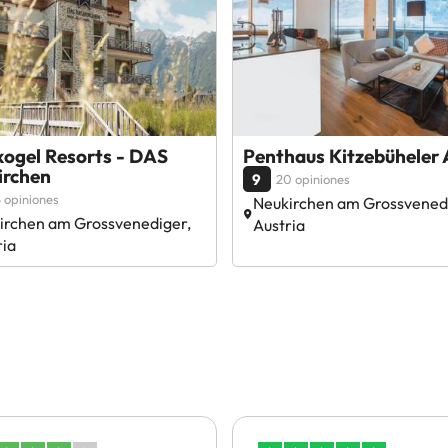
kogel Resorts - DAS
Penthaus Kitzebüheler 
irchen
9
20 opiniones
 opiniones
Neukirchen am Grossvened
irchen am Grossvenediger,
Austria
ria