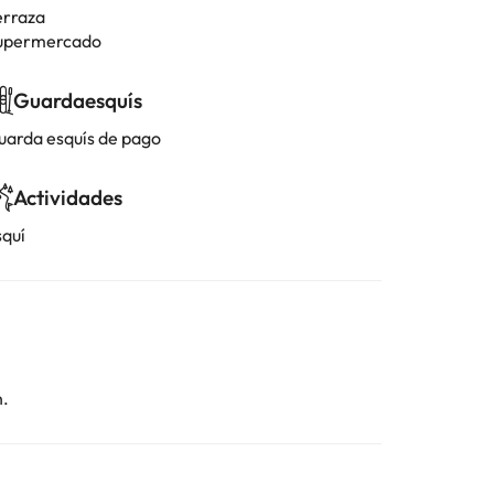
erraza
upermercado
Guardaesquís
uarda esquís de pago
Actividades
squí
n.