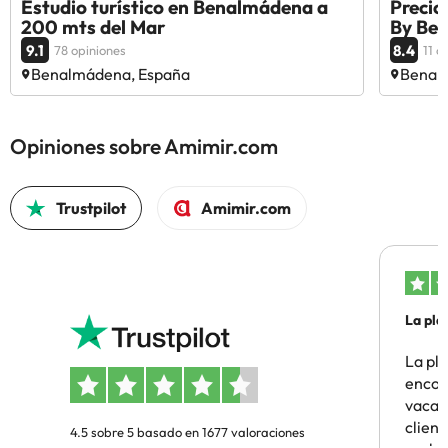
Estudio turístico en Benalmádena a
Precio
200 mts del Mar
By Be
9.1
8.4
78 opiniones
11 o
Benalmádena, España
Benal
Opiniones sobre Amimir.com
Trustpilot
Amimir.com
La pla
La pl
encon
vacaci
clien
4.5 sobre 5 basado en 1677 valoraciones