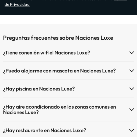
de Privacidad
Preguntas frecuentes sobre Naciones Luxe
¿Tiene conexión wifi el Naciones Luxe?
El Naciones Luxe dispone de Wi-Fi.
¿Puedo alojarme con mascota en Naciones Luxe?
En Naciones Luxe no se admiten mascotas.
¿Hay piscina en Naciones Luxe?
Sí, Naciones Luxe tiene piscina (este servicio puede ser de pago)
¿Hay aire acondicionado en las zonas comunes en
Aquí tienes más info sobre la piscina y otras instalaciones.
Naciones Luxe?
Piscina al aire libre (temporada de verano)
Sí, Naciones Luxe tiene aire acondicionado en las zonas comunes.
¿Hay restaurante en Naciones Luxe?