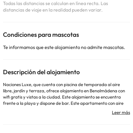
Todas las distancias se calculan en línea recta. Las
distancias de viaje en la realidad pueden variar.
Condiciones para mascotas
Te informamos que este alojamiento no admite mascotas.
Descripción del alojamiento
Naciones Luxe, que cuenta con piscina de temporada al aire
libre, jardín y terraza, ofrece alojamiento en Benalmádena con
wifi gratis y vistas a la ciudad. Este alojamiento se encuentra
frente a la playa y dispone de bar. Este apartamento con aire
acondicionado consta de 1 dormitorio, una sala de estar, una
cocina totalmente equipada con nevera y cafetera, y 1 baño con
ducha y artículos de aseo gratuitos. Hay toallas y ropa de cama
en el apartamento. Playa de Bil-Bil está a 3 min a pie del