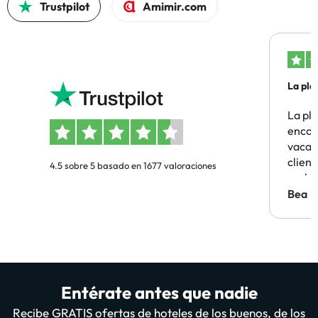
Trustpilot
Amimir.com
La pla
La pl
encon
vacaci
clien
4.5 sobre 5 basado en 1677 valoraciones
probl
antes.
Bea
Entérate antes que nadie
Recibe GRATIS ofertas de hoteles de los buenos, de los