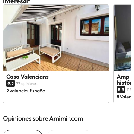
interesar
Casa Valencians
Amplio
histór
9.2
77 opiniones
8.3
113 
Valencia, España
Valenc
Opiniones sobre Amimir.com