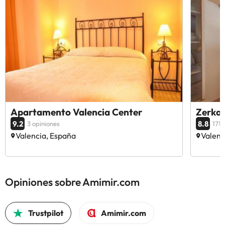
Apartamento Valencia Center
Zerka
9.2
8.8
3 opiniones
171 
Valencia, España
Valenc
Opiniones sobre Amimir.com
Trustpilot
Amimir.com