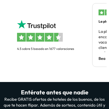
La pla
La pl
encon
vacaci
clien
4.5 sobre 5 basado en 1677 valoraciones
probl
antes.
Bea
Entérate antes que nadie
Recibe GRATIS ofertas de hoteles de los buenos, de los
que te hacen flipar. Además de sorteos, contenido útil y