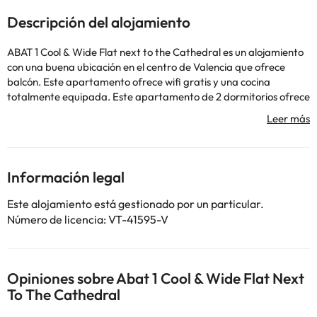
Descripción del alojamiento
ABAT 1 Cool & Wide Flat next to the Cathedral es un alojamiento
con una buena ubicación en el centro de Valencia que ofrece
balcón. Este apartamento ofrece wifi gratis y una cocina
totalmente equipada. Este apartamento de 2 dormitorios ofrece
TV de pantalla plana, aire acondicionado y sala de estar. Cerca
del alojamiento hay puntos de interés como Estación de tren del
Norte, Museo Nacional de Cerámica y Artes Santuarias González
Martí y Basílica de la Virgen de los Desamparados. El aeropuerto
(Aeropuerto de Valencia) está a 8 km.
Información legal
En este alojamiento no se pueden celebrar despedidas de soltero
o soltera ni fiestas similares.
Este alojamiento está gestionado por un particular.
Número de licencia: VT-41595-V
Algunos de los servicios detallados pueden ser de pago. Puedes
consultar sus tarifas directamente en el establecimiento. Toda la
información de esta ficha está sujeta a cambios por parte del
Opiniones sobre Abat 1 Cool & Wide Flat Next
alojamiento. Si tienes dudas, contáctanos.
To The Cathedral