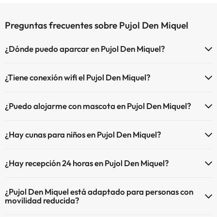
Preguntas frecuentes sobre Pujol Den Miquel
¿Dónde puedo aparcar en Pujol Den Miquel?
Si te alojas en Pujol Den Miquel tienes estas posibilidades de
¿Tiene conexión wifi el Pujol Den Miquel?
aparcamiento (bajo disponibilidad):
El Pujol Den Miquel ofrece Wi-Fi de pago.
Parking interior de pago
¿Puedo alojarme con mascota en Pujol Den Miquel?
El Pujol Den Miquel dispone de Internet corner.
Parking exterior de pago
En Pujol Den Miquel se admiten mascotas (previa petición y de pago
¿Hay cunas para niños en Pujol Den Miquel?
directo en hotel). Consulta las condiciones.
El Pujol Den Miquel dispone de cunas de pago directo en hotel
¿Hay recepción 24 horas en Pujol Den Miquel?
(solicítalo antes de iniciar tu viaje).
Sí, Pujol Den Miquel tiene recepción 24 horas.
¿Pujol Den Miquel está adaptado para personas con
movilidad reducida?