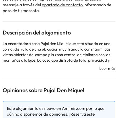
mensaje a través del
apartado de contacto
informando del
peso de tu mascota.
Descripción del alojamiento
La encantadora casa Pujol den Miquel que está situada en una
colina, disfruta de una ubicación muy tranquila con magníficas
vistas abiertas del campo y la zona central de Mallorca con las
montañas a lo lejos. La casa que disfruta de total privacidad y
esta situada en un pequeño grupo de tres casas. Pujol den Miquel
es una estupenda casa de campo que ha sido totalmente
renovada con un bonito estilo tradicional rústico. La casa que
disfruta de mucha luz natural, cuenta con típicos techos con vigas
y una preciosa fachada original parcialmente forrada de piedra.
Opiniones sobre Pujol Den Miquel
Desde el recibidor que tiene doble altura y es muy luminoso, se
accede a una sala abierta donde se encuentra el salón y la
cocina. La cocina está bien equipada y cuenta con una mesa
Este alojamiento es nuevo en Amimir.com por lo que
para las comida. Desde el confortable salón se accede
aún no disponemos de opiniones. ¡Reserva este
directamente al patio y a la piscina. La planta baja dispone de un