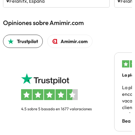
Felanitx, España
Felani
Opiniones sobre Amimir.com
Trustpilot
Amimir.com
La pla
La pl
encon
vacaci
clien
4.5 sobre 5 basado en 1677 valoraciones
probl
antes.
Bea