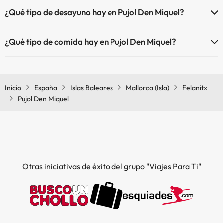
Sí, Pujol Den Miquel está adaptado para personas con movilidad
¿Qué tipo de desayuno hay en Pujol Den Miquel?
reducida.
Si te alojas en Pujol Den Miquel podrás disfrutar de un desayuno tipo
¿Qué tipo de comida hay en Pujol Den Miquel?
buffet.
Si te alojas en Pujol Den Miquel podrás disfrutar de una comida tipo
buffet.
Inicio
España
Islas Baleares
Mallorca (Isla)
Felanitx
Pujol Den Miquel
Otras iniciativas de éxito del grupo "Viajes Para Ti"