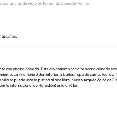
as distancias de viaje en la realidad pueden variar.
mascotas.
miento con piscina privada. Este alojamiento con aire acondicionado 
 zona de comedor, cocina
puerto internacional de Heraclión) está a 76 km.
de soltero o soltera ni fiestas similares. Se recomienda viajar en veh
o. Puedes consultar sus tarifas directamente en el establecimiento. 
contáctanos.