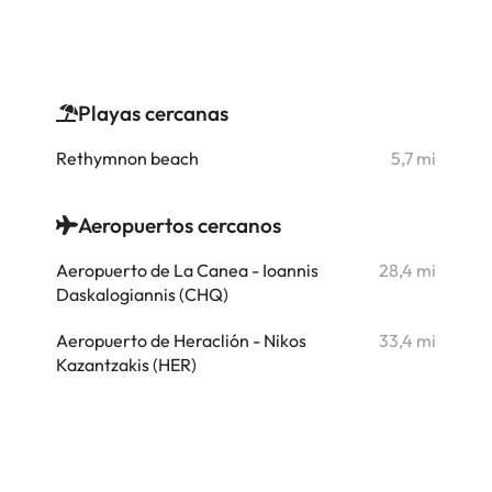
Playas cercanas
i
Rethymnon beach
5,7 mi
i
Aeropuertos cercanos
i
Aeropuerto de La Canea - Ioannis
28,4 mi
i
Daskalogiannis (CHQ)
i
Aeropuerto de Heraclión - Nikos
33,4 mi
Kazantzakis (HER)
i
i
i