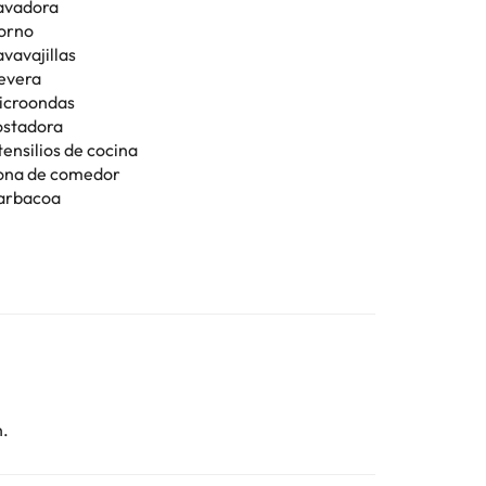
avadora
orno
vavajillas
evera
icroondas
ostadora
tensilios de cocina
ona de comedor
arbacoa
n.