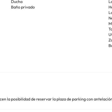
Ducha
L
Baño privado
H
La
N
M
T
U
Z
B
en la posibilidad de reservar la plaza de parking con antelació