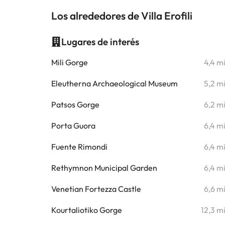
Los alrededores de Villa Erofili
Lugares de interés
Mili Gorge
4,4 m
Eleutherna Archaeological Museum
5,2 m
Patsos Gorge
6,2 m
Porta Guora
6,4 m
Fuente Rimondi
6,4 m
Rethymnon Municipal Garden
6,4 m
Venetian Fortezza Castle
6,6 m
Kourtaliotiko Gorge
12,3 m