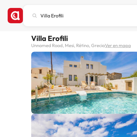
Busca
ciudad,
hotel
o
Villa Erofili
destino
Unnamed Road, Mesi, Rétino, Grecia
Ver en mapa