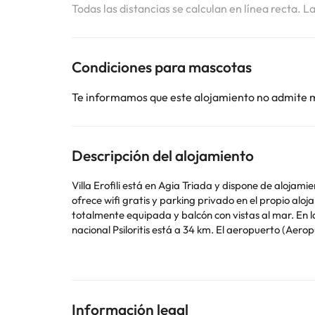
Todas las distancias se calculan en línea recta. L
Condiciones para mascotas
Te informamos que este alojamiento no admite 
Descripción del alojamiento
Villa Erofili está en Agia Triada y dispone de aloja
ofrece wifi gratis y parking privado en el propio alojamiento. La villa tiene 3 dormitorios, 2 baños, ropa de cama, toallas, TV con canales vía satélite,
totalmente equipada y balcón con vistas al mar. En la villa se puede usar la piscina al aire libre. Museo Arqueológico de Eleuterna está a 18 km del alojamiento, y Parque
nacional Psiloritis está a 34 km. El aeropuerto (Aero
En este alojamiento no se pueden celebrar despedidas 
comunicado con la red de transporte público.
Algunos de los servicios detallados pueden ser de pag
Información legal
cambios por parte del alojamiento. Si tienes dudas, 