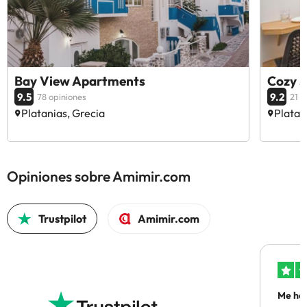
Bay View Apartments
Cozy S
9.5
9.2
78 opiniones
21 o
Platanias, Grecia
Platan
Opiniones sobre Amimir.com
Trustpilot
Amimir.com
Me ha 