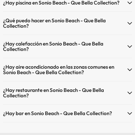
¿Hay piscina en Sonio Beach - Que Bella Collection?
Sí, Sonio Beach - Que Bella Collection tiene piscina (este servicio
¿Qué puedo hacer en Sonio Beach - Que Bella
puede ser de pago) Aquí tienes más info sobre la piscina y otras
Collection?
instalaciones.
El Sonio Beach - Que Bella Collection dispone de las siguientes
Piscina al aire libre (temporada de verano)
¿Hay calefacción en Sonio Beach - Que Bella
actividades (algunas pueden ser de pago).
Piscina al aire libre (toda la temporada)
Collection?
Masajista
Sí, Sonio Beach - Que Bella Collection tiene calefacción en las zonas
¿Hay aire acondicionado en las zonas comunes en
comunes.
Sonio Beach - Que Bella Collection?
Sí, Sonio Beach - Que Bella Collection tiene aire acondicionado en
¿Hay restaurante en Sonio Beach - Que Bella
las zonas comunes.
Collection?
Sí, Sonio Beach - Que Bella Collection tiene restaurante.
¿Hay bar en Sonio Beach - Que Bella Collection?
Sí, Sonio Beach - Que Bella Collection tiene bar.