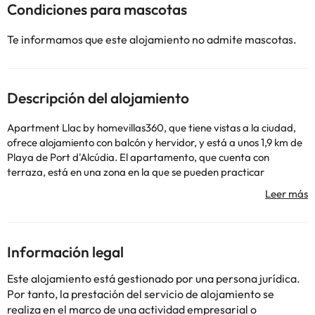
Condiciones para mascotas
Te informamos que este alojamiento no admite mascotas.
Descripción del alojamiento
Apartment Llac by homevillas360, que tiene vistas a la ciudad,
ofrece alojamiento con balcón y hervidor, y está a unos 1,9 km de
Playa de Port d'Alcúdia. El apartamento, que cuenta con
terraza, está en una zona en la que se pueden practicar
actividades como senderismo, snorkel y ciclismo. Este
apartamento con aire acondicionado consta de 2 dormitorios,
una sala de estar, una cocina totalmente equipada con nevera y
cafetera, y 1 baño con bidet y ducha. Hay toallas y ropa de cama
en el apartamento. En la recepción 24 horas, el personal habla
Información legal
catalán, alemán, inglés y español. El apartamento ofrece servicio
de alquiler de bicicletas. Parque Natural de la Albufera de
Este alojamiento está gestionado por una persona jurídica.
Mallorca está a 2,4 km del alojamiento, y Centro histórico de
Por tanto, la prestación del servicio de alojamiento se
Alcúdia está a 4,3 km. El aeropuerto (Aeropuerto de Palma de
realiza en el marco de una actividad empresarial o