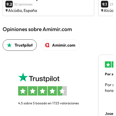
9.2
9.1
32 opiniones
23 o
Alcúdia, España
Alcúdi
Opiniones sobre Amimir.com
Trustpilot
Amimir.com
Por su
Por su
hora 
4.5 sobre 5 basado en 1723 valoraciones
Jose 