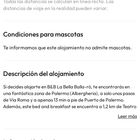
Todas las distancias se calculan en línea recta. Las
distancias de viaje en la realidad pueden variar.
Condiciones para mascotas
Te informamos que este alojamiento no admite mascotas.
Descripción del alojamiento
Si decides alojarte en B&B La Bella Balla-rò, te encontrarás en
una fantástica zona de Palermo (Albergheria), a solo unos pasos
de Via Roma y a apenas 13 min a pie de Puerto de Palermo.
Además, este bed and breakfast se encuentra a 1,2 km de Teatro
Massimo y a 0,3 km de Mercado Ballarò. Aprovecha los prácticos
servicios que se te ofrecen, como conexión a Internet wifi gratis o
asistencia turística (adquisición de entradas). Tendrás check-in
exprés, consigna de equipaje y una lavandería a tu disposición.
Se ofrece servicio de transporte desde el aeropuerto hasta el