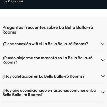
de Privacidad
Preguntas frecuentes sobre La Bella Balla-rò
Rooms
¿Tiene conexión wifi el La Bella Balla-rò Rooms?
El La Bella Balla-rò Rooms dispone de Wi-Fi.
¿Puedo alojarme con mascota en La Bella Balla-rò
Rooms?
En La Bella Balla-rò Rooms no se admiten mascotas.
¿Hay calefacción en La Bella Balla-rò Rooms?
Sí, La Bella Balla-rò Rooms tiene calefacción en las zonas comunes.
¿Hay aire acondicionado en las zonas comunes en La
Bella Balla-rò Rooms?
Sí, La Bella Balla-rò Rooms tiene aire acondicionado en las zonas