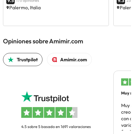
9.5
9.3
175 opiniones
234 
Palermo, Italia
Palerm
Opiniones sobre Amimir.com
Trustpilot
Amimir.com
Muy sa
Muy s
creo 
con c
vario
4.5 sobre 5 basado en 1691 valoraciones
famil