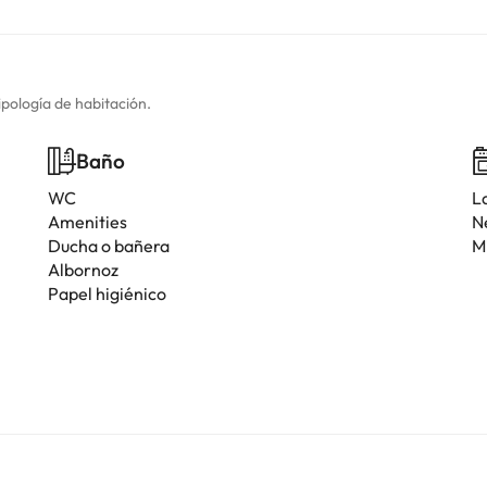
ipología de habitación.
Baño
WC
La
Amenities
N
Ducha o bañera
M
Albornoz
Papel higiénico