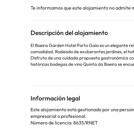
Te informamos que este alojamiento no admite 
Descripción del alojamiento
El Boeira Garden Hotel Porto Gaia es un elegante ref
comodidad. Rodeado de exuberantes jardines, el hote
Disfruta de una cuidada propuesta gastronómica con s
históricas bodegas de vino Quinta da Boeira se encue
El hotel cuenta con spa con piscina interior, piscina
el máximo confort durante tu estancia en Oporto. U
Algunos de los servicios detallados pueden ser de pag
Información legal
cambios por parte del alojamiento. Si tienes dudas, 
Este alojamiento está gestionado por una persona 
empresarial o profesional.
Número de licencia: 8635/RNET