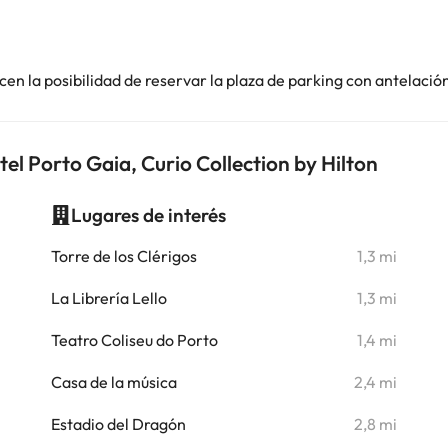
en la posibilidad de reservar la plaza de parking con antelació
el Porto Gaia, Curio Collection by Hilton
Lugares de interés
i
Torre de los Clérigos
1,3 mi
i
La Librería Lello
1,3 mi
i
Teatro Coliseu do Porto
1,4 mi
i
Casa de la música
2,4 mi
i
Estadio del Dragón
2,8 mi