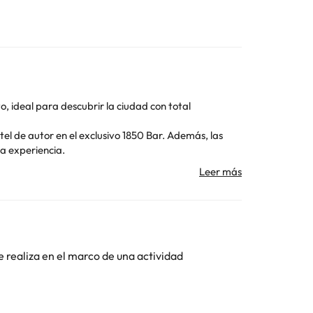
, ideal para descubrir la ciudad con total
el de autor en el exclusivo 1850 Bar. Además, las
la experiencia.
taciones luminosas con balcón, pensadas para ofrecer
e relax o eventos especiales.
Toda la información de esta ficha está sujeta a
e realiza en el marco de una actividad