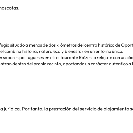
mascotas.
ugio situado a menos de dos kilómetros del centro histórico de Oporto
l combina historia, naturaleza y bienestar en un entorno único.
abores portugueses en el restaurante Raízes, o relájate con un cóct
ntran dentro del propio recinto, aportando un carácter auténtico a 
 exterior, amplias zonas ajardinadas para eventos al aire libre y habi
na opción perfecta tanto para escapadas urbanas como para viajes d
o. Puedes consultar sus tarifas directamente en el establecimiento. 
contáctanos.
jurídica. Por tanto, la prestación del servicio de alojamiento s