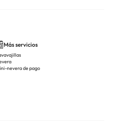
Más servicios
vavajillas
evera
ini-nevera de pago