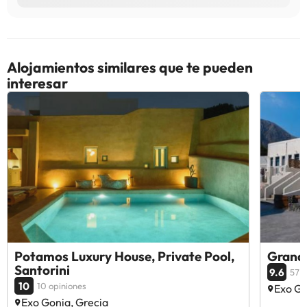
Alojamientos similares que te pueden
interesar
Potamos Luxury House, Private Pool,
Grand
Santorini
9.6
57 o
10
10 opiniones
Exo Go
Exo Gonia, Grecia