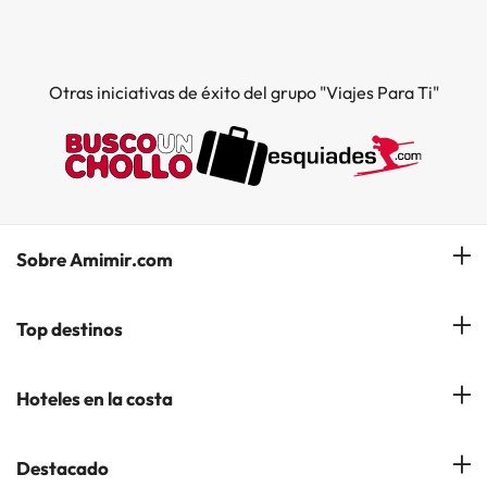
Otras iniciativas de éxito del grupo "Viajes Para Ti"
Sobre Amimir.com
¿Quiénes somos?
Top destinos
Opiniones de nuestros clientes
Hoteles en Salou
Hoteles en la costa
Gestionar mi reserva
Hoteles en Lloret de Mar
Blog de Amimir.com
Hoteles en la Costa Azahar
Destacado
Hoteles en Andorra la Vella