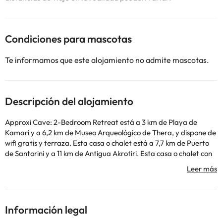
Condiciones para mascotas
Te informamos que este alojamiento no admite mascotas.
Descripción del alojamiento
Approxi Cave: 2-Bedroom Retreat está a 3 km de Playa de
Kamari y a 6,2 km de Museo Arqueológico de Thera, y dispone de
wifi gratis y terraza. Esta casa o chalet está a 7,7 km de Puerto
de Santorini y a 11 km de Antigua Akrotiri. Esta casa o chalet con
aire acondicionado consta de 2 dormitorios, una sala de estar,
una cocina totalmente equipada con nevera y cafetera, y 2
baños con ducha y bañera de hidromasaje. Hay toallas y ropa de
cama en la casa o chalet. En la casa o chalet, la clientela puede
disfrutar de bañera de hidromasaje. Hay servicio de alquiler de
Información legal
bicicletas y servicio de alquiler de coches en Approxi Cave: 2-