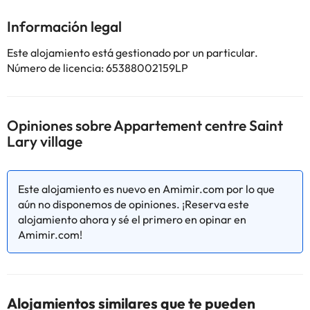
pantalla plana. Hay servicio de alquiler de equipamiento de esquí
y guardaesquíes en el apartamento. Col de Peyresourde está a
Información legal
29 km del alojamiento, y Gouffre d'Esparros está a 34 km. El
aeropuerto (Aeropuerto de Tarbes-Lourdes-Pirineos) está a 69
Este alojamiento está gestionado por un particular.
km.
Número de licencia: 65388002159LP
En este alojamiento no se pueden celebrar despedidas de soltero
o soltera ni fiestas similares. Gestionado por un particular
Opiniones sobre Appartement centre Saint
Algunos de los servicios detallados pueden ser de pago. Puedes
Lary village
consultar sus tarifas directamente en el establecimiento. Toda la
información de esta ficha está sujeta a cambios por parte del
alojamiento. Si tienes dudas, contáctanos.
Este alojamiento es nuevo en Amimir.com por lo que
aún no disponemos de opiniones. ¡Reserva este
alojamiento ahora y sé el primero en opinar en
Amimir.com!
Alojamientos similares que te pueden