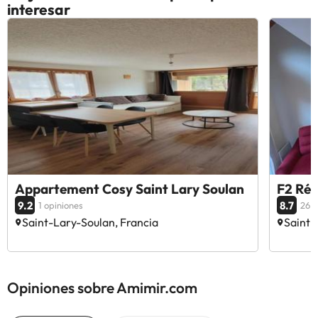
interesar
Appartement Cosy Saint Lary Soulan
F2 Ré
9.2
8.7
1 opiniones
26 o
Saint-Lary-Soulan, Francia
Saint-
Opiniones sobre Amimir.com