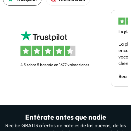
La pla
La pl
encon
vacaci
clien
4.5 sobre 5 basado en 1677 valoraciones
probl
antes.
Bea
Entérate antes que nadie
Recibe GRATIS ofertas de hoteles de los buenos, de los