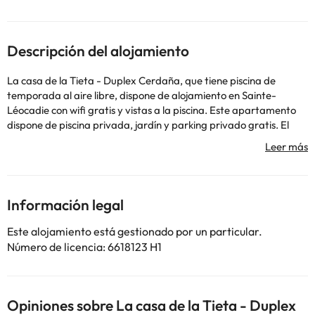
Descripción del alojamiento
La casa de la Tieta - Duplex Cerdaña, que tiene piscina de
temporada al aire libre, dispone de alojamiento en Sainte-
Léocadie con wifi gratis y vistas a la piscina. Este apartamento
dispone de piscina privada, jardín y parking privado gratis. El
apartamento cuenta con balcón y vistas a la montaña, y tiene 4
dormitorios, una sala de estar, TV de pantalla plana, una cocina
equipada con nevera y lavavajillas, y 2 baños con bidet. En el
apartamento se puede usar la terraza solárium. Real Club de
Golf de Cerdaña está a 6,6 km del alojamiento, y Museo
Información legal
Municipal de Llívia está a 7,3 km.
En este alojamiento no se pueden celebrar despedidas de soltero
Este alojamiento está gestionado por un particular.
o soltera ni fiestas similares. Informa a con antelación de tu hora
Número de licencia: 6618123 H1
prevista de llegada. Para ello, puedes utilizar el apartado de
peticiones especiales al hacer la reserva o ponerte en contacto
directamente con el alojamiento. Los datos de contacto
aparecen en la confirmación de la reserva.
Opiniones sobre La casa de la Tieta - Duplex