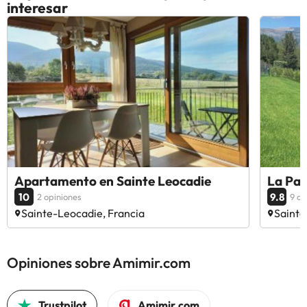
interesar
Apartamento en Sainte Leocadie
La Pau
10
9.8
2 opiniones
9 op
Sainte-Leocadie, Francia
Sainte
Opiniones sobre Amimir.com
Trustpilot
Amimir.com