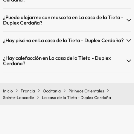
El La casa de la Tieta - Duplex Cerdaña dispone de Wi-Fi.
¿Puedo alojarme con mascota en La casa de la Tieta -
Duplex Cerdaña?
En La casa de la Tieta - Duplex Cerdaña no se admiten mascotas.
¿Hay piscina en La casa de la Tieta - Duplex Cerdaña?
Sí, La casa de la Tieta - Duplex Cerdaña tiene piscina (este servicio
¿Hay calefacción en La casa de la Tieta - Duplex
puede ser de pago) Aquí tienes más info sobre la piscina y otras
Cerdaña?
instalaciones.
Sí, La casa de la Tieta - Duplex Cerdaña tiene calefacción en las
Piscina al aire libre (temporada de verano)
zonas comunes.
Inicio
Francia
Occitania
Pirineos Orientales
Sainte-Leocadie
La casa de la Tieta - Duplex Cerdaña