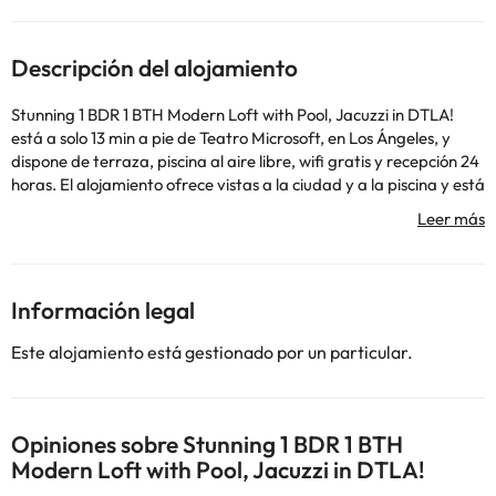
Descripción del alojamiento
Stunning 1 BDR 1 BTH Modern Loft with Pool, Jacuzzi in DTLA!
está a solo 13 min a pie de Teatro Microsoft, en Los Ángeles, y
dispone de terraza, piscina al aire libre, wifi gratis y recepción 24
horas. El alojamiento ofrece vistas a la ciudad y a la piscina y está
a 15 min a pie de Staples Center. Este apartamento con aire
acondicionado consta de 1 dormitorio, una sala de estar, una
cocina totalmente equipada con nevera y cafetera, y 1 baño con
ducha y bañera de hidromasaje. Hay toallas y ropa de cama en
el apartamento. El apartamento ofrece bañera de hidromasaje.
Información legal
Estación de tren Union está a 3,2 km del alojamiento, y Museo de
Ciencia de California está a 5,6 km. El aeropuerto (Aeropuerto
Este alojamiento está gestionado por un particular.
municipal de Hawthorne) está a 18 km.
Los huéspedes deberán mostrar un documento de identidad
válido y una tarjeta de crédito al realizar el registro de entrada.
Ten en cuenta que todas las peticiones especiales están sujetas a
Opiniones sobre Stunning 1 BDR 1 BTH
disponibilidad y pueden comportar suplementos. En este
Modern Loft with Pool, Jacuzzi in DTLA!
alojamiento no se pueden celebrar despedidas de soltero o