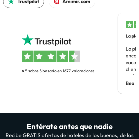
Trustpilot
Amimir.com
La pla
La pl
encon
vacaci
clien
4.5 sobre 5 basado en 1677 valoraciones
probl
antes.
Bea
Entérate antes que nadie
Recibe GRATIS ofertas de hoteles de los buenos, de los