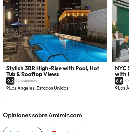
Stylish 3BR High-Rise with Pool, Hot
NYC St
Tub & Rooftop Views
with F
9.2
8.8
14 opiniones
39 o
Los Ángeles, Estados Unidos
Los Án
Opiniones sobre Amimir.com