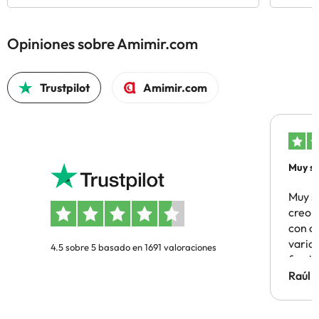
Opiniones sobre Amimir.com
Trustpilot
Amimir.com
Muy sa
Muy s
creo 
con c
vario
4.5 sobre 5 basado en 1691 valoraciones
famil
Hotel 
Raúl 
vuestr