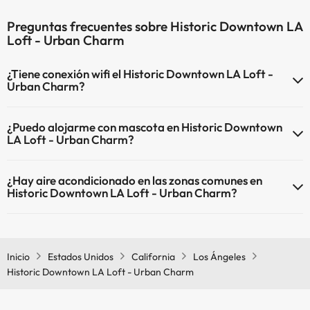
Preguntas frecuentes sobre Historic Downtown LA
Loft - Urban Charm
¿Tiene conexión wifi el Historic Downtown LA Loft -
Urban Charm?
El Historic Downtown LA Loft - Urban Charm dispone de Wi-Fi.
¿Puedo alojarme con mascota en Historic Downtown
LA Loft - Urban Charm?
En Historic Downtown LA Loft - Urban Charm no se admiten
¿Hay aire acondicionado en las zonas comunes en
mascotas.
Historic Downtown LA Loft - Urban Charm?
Sí, Historic Downtown LA Loft - Urban Charm tiene aire
acondicionado en las zonas comunes.
Inicio
Estados Unidos
California
Los Ángeles
Historic Downtown LA Loft - Urban Charm