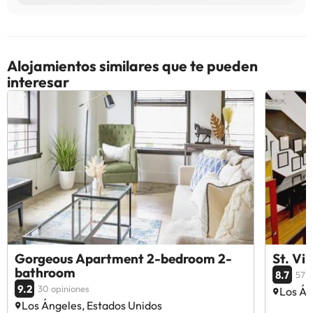
Alojamientos similares que te pueden
interesar
Gorgeous Apartment 2-bedroom 2-
St. Vi
bathroom
8.7
57 o
9.2
30 opiniones
Los Án
Los Ángeles, Estados Unidos