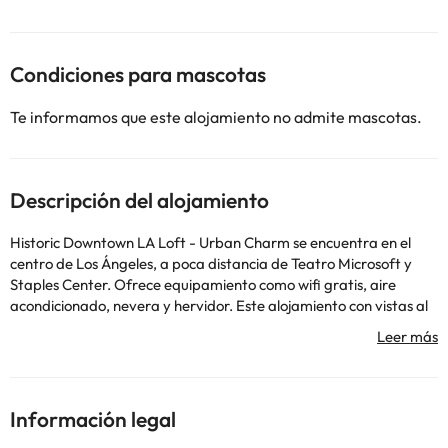
Condiciones para mascotas
Te informamos que este alojamiento no admite mascotas.
Descripción del alojamiento
Historic Downtown LA Loft - Urban Charm se encuentra en el
centro de Los Ángeles, a poca distancia de Teatro Microsoft y
Staples Center. Ofrece equipamiento como wifi gratis, aire
acondicionado, nevera y hervidor. Este alojamiento con vistas al
jardín ofrece patio. El apartamento cuenta con 1 dormitorio, 1
baño, ropa de cama, toallas, TV de pantalla plana, zona de
comedor, cocina totalmente equipada y terraza con vistas a la
ciudad. En el apartamento, la clientela puede disfrutar de
bañera de hidromasaje. Estación de tren Union está a 3,1 km del
Información legal
alojamiento, y Museo de Ciencia de California está a 5,9 km. El