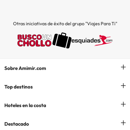
Otras iniciativas de éxito del grupo "Viajes Para Ti"
Sobre Amimir.com
¿Quiénes somos?
Top destinos
Opiniones de nuestros clientes
Hoteles en Salou
Hoteles en la costa
Gestionar mi reserva
Hoteles en Lloret de Mar
Blog de Amimir.com
Hoteles en la Costa Azahar
Destacado
Hoteles en Andorra la Vella