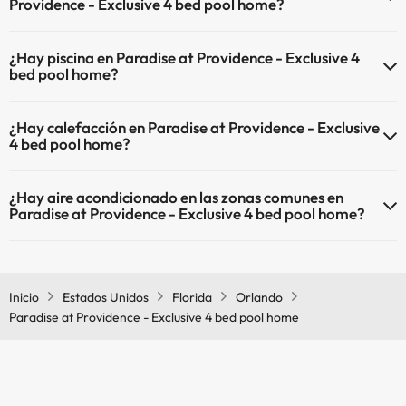
Providence - Exclusive 4 bed pool home?
En Paradise at Providence - Exclusive 4 bed pool home no se
¿Hay piscina en Paradise at Providence - Exclusive 4
admiten mascotas.
bed pool home?
Sí, Paradise at Providence - Exclusive 4 bed pool home tiene piscina
¿Hay calefacción en Paradise at Providence - Exclusive
(este servicio puede ser de pago) Aquí tienes más info sobre la
4 bed pool home?
piscina y otras instalaciones.
Sí, Paradise at Providence - Exclusive 4 bed pool home tiene
Piscina al aire libre (temporada de verano)
¿Hay aire acondicionado en las zonas comunes en
calefacción en las zonas comunes.
Piscina al aire libre (toda la temporada)
Paradise at Providence - Exclusive 4 bed pool home?
Sí, Paradise at Providence - Exclusive 4 bed pool home tiene aire
acondicionado en las zonas comunes.
Inicio
Estados Unidos
Florida
Orlando
Paradise at Providence - Exclusive 4 bed pool home