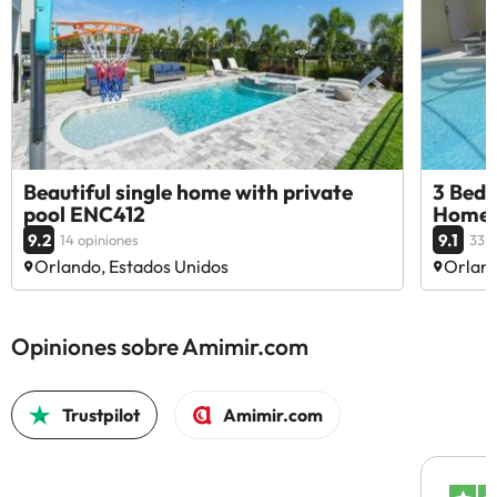
Beautiful single home with private
3 Bed
pool ENC412
Home 
9.2
9.1
14 opiniones
33 o
Orlando, Estados Unidos
Orland
Opiniones sobre Amimir.com
Trustpilot
Amimir.com