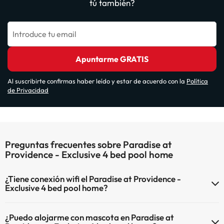
tú también?
Introduce tu email
Apuntarme GRATIS
Al suscribirte confirmas haber leído y estar de acuerdo con la
Política
de Privacidad
Preguntas frecuentes sobre Paradise at
Providence - Exclusive 4 bed pool home
¿Tiene conexión wifi el Paradise at Providence -
Exclusive 4 bed pool home?
El Paradise at Providence - Exclusive 4 bed pool home dispone de
¿Puedo alojarme con mascota en Paradise at
Wi-Fi.