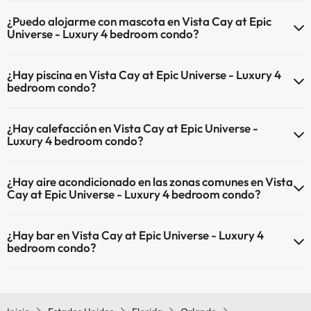
El Vista Cay at Epic Universe - Luxury 4 bedroom condo dispone de
¿Puedo alojarme con mascota en Vista Cay at Epic
Wi-Fi.
Universe - Luxury 4 bedroom condo?
En Vista Cay at Epic Universe - Luxury 4 bedroom condo no se
¿Hay piscina en Vista Cay at Epic Universe - Luxury 4
admiten mascotas.
bedroom condo?
Sí, Vista Cay at Epic Universe - Luxury 4 bedroom condo tiene
¿Hay calefacción en Vista Cay at Epic Universe -
piscina (este servicio puede ser de pago) Aquí tienes más info sobre
Luxury 4 bedroom condo?
la piscina y otras instalaciones.
Sí, Vista Cay at Epic Universe - Luxury 4 bedroom condo tiene
Piscina al aire libre (temporada de verano)
¿Hay aire acondicionado en las zonas comunes en Vista
calefacción en las zonas comunes.
Piscina al aire libre (toda la temporada)
Cay at Epic Universe - Luxury 4 bedroom condo?
Sí, Vista Cay at Epic Universe - Luxury 4 bedroom condo tiene aire
¿Hay bar en Vista Cay at Epic Universe - Luxury 4
acondicionado en las zonas comunes.
bedroom condo?
Sí, Vista Cay at Epic Universe - Luxury 4 bedroom condo tiene bar.