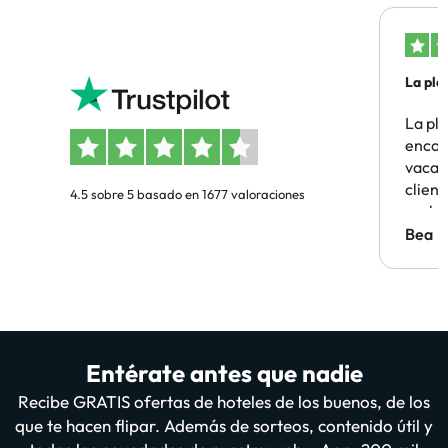
La pla
La pl
encon
vacaci
clien
4.5 sobre 5 basado en 1677 valoraciones
probl
antes.
Bea
Entérate antes que nadie
Recibe GRATIS ofertas de hoteles de los buenos, de los
que te hacen flipar. Además de sorteos, contenido útil y