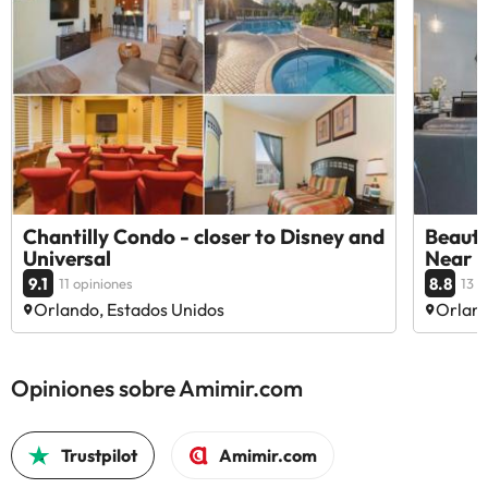
Chantilly Condo - closer to Disney and
Beauti
Universal
Near U
9.1
8.8
11 opiniones
13 o
Orlando, Estados Unidos
Orland
Opiniones sobre Amimir.com
Trustpilot
Amimir.com