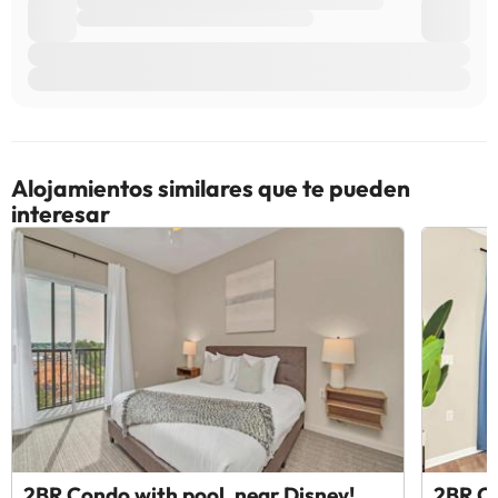
Alojamientos similares que te pueden
interesar
2BR Condo with pool, near Disney!
2BR Co