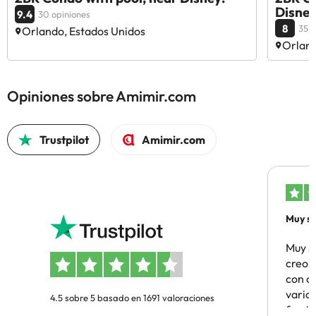
Disne
9.4
30 opiniones
8
35 o
Orlando, Estados Unidos
Orland
Opiniones sobre Amimir.com
Trustpilot
Amimir.com
Muy sa
Muy s
creo 
con c
vario
4.5 sobre 5 basado en 1691 valoraciones
famil