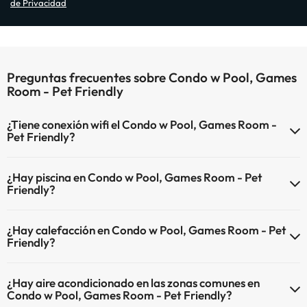
de Privacidad
Preguntas frecuentes sobre Condo w Pool, Games
Room - Pet Friendly
¿Tiene conexión wifi el Condo w Pool, Games Room -
Pet Friendly?
El Condo w Pool, Games Room - Pet Friendly dispone de Wi-Fi.
¿Hay piscina en Condo w Pool, Games Room - Pet
Friendly?
Sí, Condo w Pool, Games Room - Pet Friendly tiene piscina (este
¿Hay calefacción en Condo w Pool, Games Room - Pet
servicio puede ser de pago) Aquí tienes más info sobre la piscina y
Friendly?
otras instalaciones.
Sí, Condo w Pool, Games Room - Pet Friendly tiene calefacción en
Piscina al aire libre (temporada de verano)
¿Hay aire acondicionado en las zonas comunes en
las zonas comunes.
Condo w Pool, Games Room - Pet Friendly?