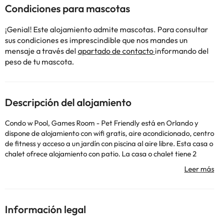
Condiciones para mascotas
¡Genial! Este alojamiento admite mascotas. Para consultar
sus condiciones es imprescindible que nos mandes un
mensaje a través del
apartado de contacto
informando del
peso de tu mascota.
Descripción del alojamiento
Condo w Pool, Games Room - Pet Friendly está en Orlando y
dispone de alojamiento con wifi gratis, aire acondicionado, centro
de fitness y acceso a un jardín con piscina al aire libre. Esta casa o
chalet ofrece alojamiento con patio. La casa o chalet tiene 2
dormitorios, TV con canales por cable, una cocina equipada con
nevera y lavavajillas, lavadora y 2 baños con bañera de
hidromasaje. Hay toallas y ropa de cama en la casa o chalet. La
casa o chalet ofrece varias instalaciones de bienestar, como
sauna y bañera de hidromasaje. También hay parque acuático
Información legal
en Condo w Pool, Games Room - Pet Friendly. Parque acuático