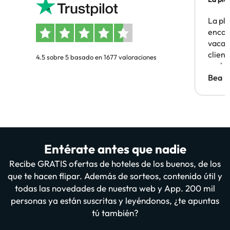
La pl
encon
vacaci
clien
4.5 sobre 5 basado en 1677 valoraciones
probl
antes.
Bea
Entérate antes que nadie
Recibe GRATIS ofertas de hoteles de los buenos, de los
que te hacen flipar. Además de sorteos, contenido útil y
todas las novedades de nuestra web y App. 200 mil
personas ya están suscritas y leyéndonos, ¿te apuntas
tú también?