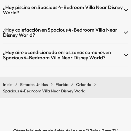
En Spacious 4-Bedroom Villa Near Disney World no se admiten
¿Hay piscina en Spacious 4-Bedroom Villa Near Disney
mascotas.
World?
Sí, Spacious 4-Bedroom Villa Near Disney World tiene piscina (este
¿Hay calefacción en Spacious 4-Bedroom Villa Near
servicio puede ser de pago) Aquí tienes más info sobre la piscina y
Disney World?
otras instalaciones.
Sí, Spacious 4-Bedroom Villa Near Disney World tiene calefacción
Piscina al aire libre (temporada de verano)
¿Hay aire acondicionado en las zonas comunes en
en las zonas comunes.
Piscina al aire libre (toda la temporada)
Spacious 4-Bedroom Villa Near Disney World?
Sí, Spacious 4-Bedroom Villa Near Disney World tiene aire
acondicionado en las zonas comunes.
Inicio
Estados Unidos
Florida
Orlando
Spacious 4-Bedroom Villa Near Disney World
Otras iniciativas de éxito del grupo "Viajes Para Ti"