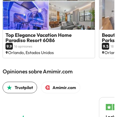
Top Elegance Vacation Home
Beauti
Paradiso Resort 6086
Parks 
9.9
9.5
16 opiniones
18 o
Orlando, Estados Unidos
Orland
Opiniones sobre Amimir.com
Trustpilot
Amimir.com
La pla