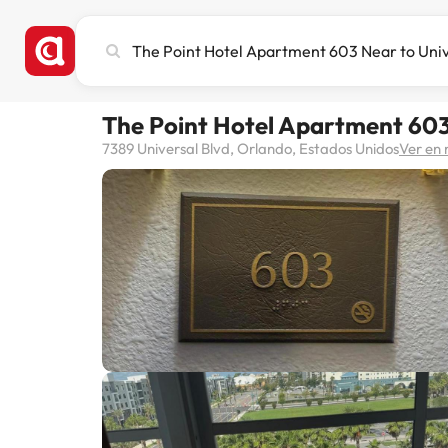
Busca
ciudad,
hotel
o
The Point Hotel Apartment 603
destino
7389 Universal Blvd, Orlando, Estados Unidos
Ver en