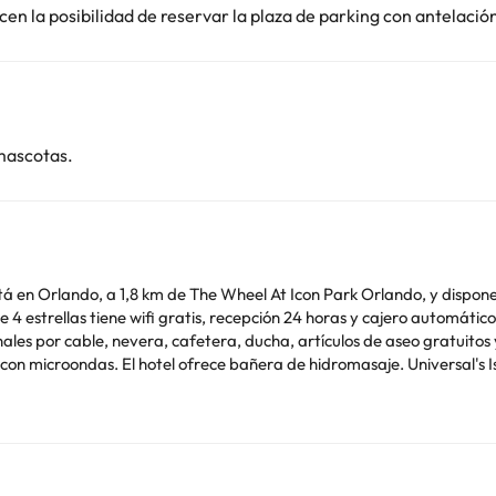
en la posibilidad de reservar la plaza de parking con antelació
mascotas.
 en Orlando, a 1,8 km de The Wheel At Icon Park Orlando, y dispone d
tiene wifi gratis, recepción 24 horas y cajero automático. Hay bar. Todas las habitaciones e
ales por cable, nevera, cafetera, ducha, artículos de aseo gratuitos 
Adventure está a 2,1 km del alojamiento, y
to (Aeropuerto internacional de Orlando) está a 17 km.
dad válido y una tarjeta de crédito al realizar el registro de entra
omportar suplementos. En este alojamiento no se pueden celebrar despe
o. Puedes consultar sus tarifas directamente en el establecimiento. 