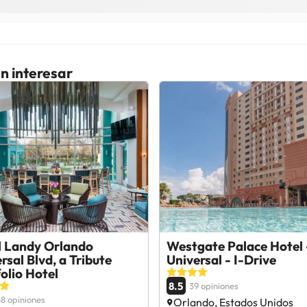
n interesar
l Landy Orlando
Westgate Palace Hotel 
rsal Blvd, a Tribute
Universal - I-Drive
olio Hotel
8.5
39 opiniones
8 opiniones
Orlando, Estados Unidos