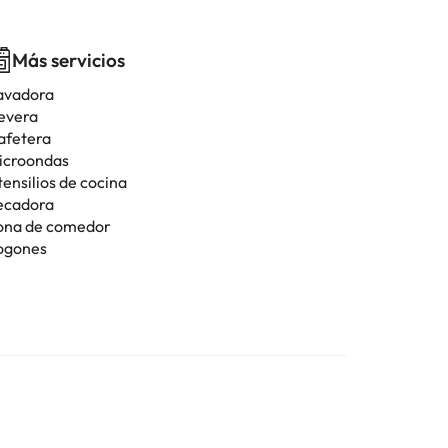
Más servicios
avadora
evera
afetera
icroondas
tensilios de cocina
ecadora
ona de comedor
ogones