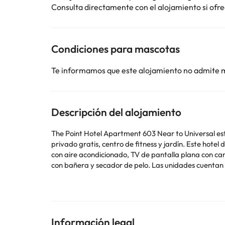
Consulta directamente con el alojamiento si ofrec
Condiciones para mascotas
Te informamos que este alojamiento no admite 
Descripción del alojamiento
The Point Hotel Apartment 603 Near to Universal está
privado gratis, centro de fitness y jardín. Este hotel de 4 estrellas 
con aire acondicionado, TV de pantalla plana con can
con bañera y secador de pelo. Las unidades cuentan con microondas. El hotel ofrece bañera de hidromasaje. Universal's Islands of 
Universal Studios Orlando está a 2,3 km. El aeropuer
Los huéspedes deberán mostrar un documento de identi
especiales están sujetas a disponibilidad y pueden c
Información legal
Algunos de los servicios detallados pueden ser de pag