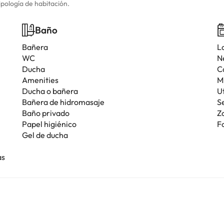
ipología de habitación.
Baño
Bañera
L
WC
N
Ducha
C
Amenities
M
Ducha o bañera
U
Bañera de hidromasaje
S
Baño privado
Z
Papel higiénico
F
Gel de ducha
as