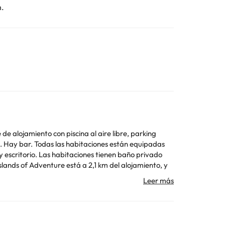
n.
e alojamiento con piscina al aire libre, parking
stán equipadas
y escritorio. Las habitaciones tienen baño privado
da. Ten en cuenta que todas las peticiones
didas de soltero o soltera ni fiestas similares.
Toda la información de esta ficha está sujeta a