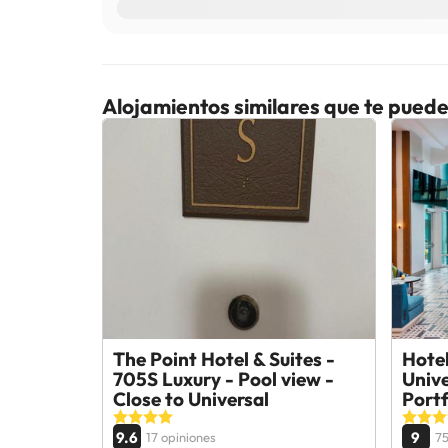
Alojamientos similares que te puede
The Point Hotel & Suites -
Hote
705S Luxury - Pool view -
Unive
Close to Universal
Portf
9.6
9
17 opiniones
75