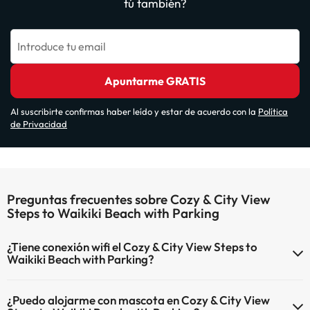
tú también?
Introduce tu email
Apuntarme GRATIS
Al suscribirte confirmas haber leído y estar de acuerdo con la
Política
de Privacidad
Preguntas frecuentes sobre Cozy & City View
Steps to Waikiki Beach with Parking
¿Tiene conexión wifi el Cozy & City View Steps to
Waikiki Beach with Parking?
El Cozy & City View Steps to Waikiki Beach with Parking dispone de
¿Puedo alojarme con mascota en Cozy & City View
Wi-Fi.