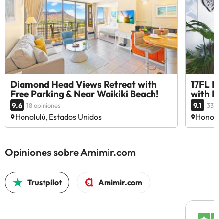
Diamond Head Views Retreat with
17FL F
Free Parking & Near Waikiki Beach!
with P
9.6
9.1
18 opiniones
33 o
Honolulú, Estados Unidos
Honolu
Opiniones sobre Amimir.com
Trustpilot
Amimir.com