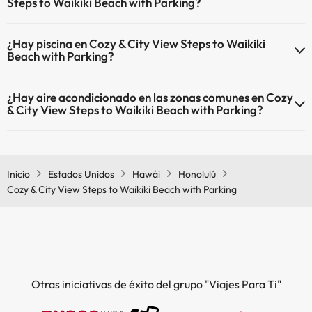
Steps to Waikiki Beach with Parking?
En Cozy & City View Steps to Waikiki Beach with Parking no se
¿Hay piscina en Cozy & City View Steps to Waikiki
admiten mascotas.
Beach with Parking?
Sí, Cozy & City View Steps to Waikiki Beach with Parking tiene
¿Hay aire acondicionado en las zonas comunes en Cozy
piscina (este servicio puede ser de pago) Aquí tienes más info sobre
& City View Steps to Waikiki Beach with Parking?
la piscina y otras instalaciones.
Sí, Cozy & City View Steps to Waikiki Beach with Parking tiene aire
Piscina al aire libre (temporada de verano)
acondicionado en las zonas comunes.
Piscina al aire libre (toda la temporada)
Inicio
Estados Unidos
Hawái
Honolulú
Cozy & City View Steps to Waikiki Beach with Parking
Otras iniciativas de éxito del grupo "Viajes Para Ti"