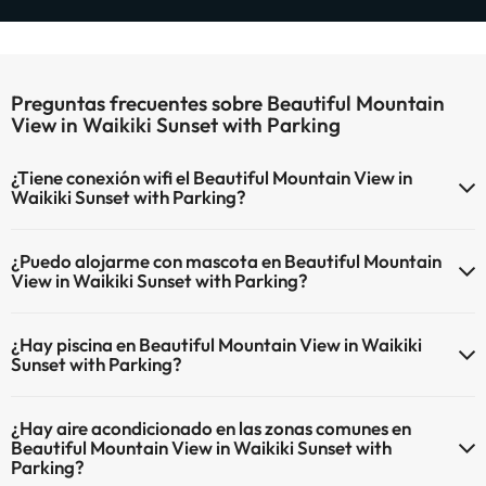
Preguntas frecuentes sobre Beautiful Mountain
View in Waikiki Sunset with Parking
¿Tiene conexión wifi el Beautiful Mountain View in
Waikiki Sunset with Parking?
El Beautiful Mountain View in Waikiki Sunset with Parking dispone de
¿Puedo alojarme con mascota en Beautiful Mountain
Wi-Fi.
View in Waikiki Sunset with Parking?
En Beautiful Mountain View in Waikiki Sunset with Parking no se
¿Hay piscina en Beautiful Mountain View in Waikiki
admiten mascotas.
Sunset with Parking?
Sí, Beautiful Mountain View in Waikiki Sunset with Parking tiene
¿Hay aire acondicionado en las zonas comunes en
piscina (este servicio puede ser de pago) Aquí tienes más info sobre
Beautiful Mountain View in Waikiki Sunset with
la piscina y otras instalaciones.
Parking?