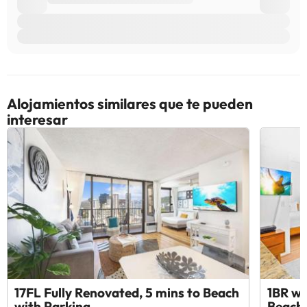
Alojamientos similares que te pueden
interesar
17FL Fully Renovated, 5 mins to Beach
1BR wi
with Parking
Beach 