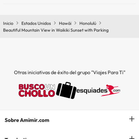
Piscina al aire libre (temporada de verano)
Sí, Beautiful Mountain View in Waikiki Sunset with Parking tiene aire
Piscina al aire libre (toda la temporada)
acondicionado en las zonas comunes.
Inicio
Estados Unidos
Hawái
Honolulú
Beautiful Mountain View in Waikiki Sunset with Parking
Otras iniciativas de éxito del grupo "Viajes Para Ti"
Sobre Amimir.com
¿Quiénes somos?