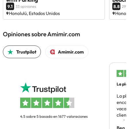
9.1
8.8
33 opiniones
29 o
Honolulú, Estados Unidos
Honolu
Opiniones sobre Amimir.com
Trustpilot
Amimir.com
La pla
La pl
encon
vacaci
clien
4.5 sobre 5 basado en 1677 valoraciones
probl
antes.
Bea