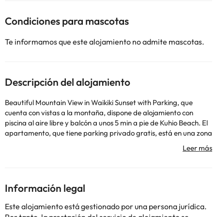
Condiciones para mascotas
Te informamos que este alojamiento no admite mascotas.
Descripción del alojamiento
Beautiful Mountain View in Waikiki Sunset with Parking, que
cuenta con vistas a la montaña, dispone de alojamiento con
piscina al aire libre y balcón a unos 5 min a pie de Kuhio Beach. El
apartamento, que tiene parking privado gratis, está en una zona
en la que se pueden practicar actividades como senderismo,
pesca y snorkel. Este apartamento con aire acondicionado
consta de 1 dormitorio, una sala de estar, una cocina totalmente
equipada con nevera y cafetera, y 1 baño con ducha y artículos
de aseo gratuitos. Hay toallas y ropa de cama en el
Información legal
apartamento. Cerca del alojamiento hay puntos de interés como
Saint Augustine by-the-Sea, Centro comercial Royal Hawaiian y
Este alojamiento está gestionado por una persona jurídica.
Waikiki Royal Hawaiian Theater - Legends in Concert. El