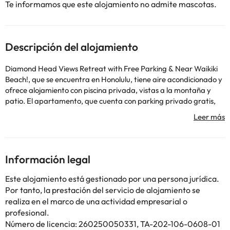
Te informamos que este alojamiento no admite mascotas.
Descripción del alojamiento
Diamond Head Views Retreat with Free Parking & Near Waikiki
Beach!, que se encuentra en Honolulu, tiene aire acondicionado y
ofrece alojamiento con piscina privada, vistas a la montaña y
patio. El apartamento, que cuenta con parking privado gratis,
está en una zona en la que se pueden practicar actividades como
senderismo, windsurf y submarinismo. El apartamento cuenta
con un balcón y vistas al mar e incluye 1 dormitorio, sala de estar,
TV de pantalla plana por cable, cocina equipada y 1 baño con
ducha y bañera de hidromasaje. Hay toallas y ropa de cama en
Información legal
el apartamento. El apartamento ofrece un centro de spa y
bienestar con sauna, bañera de hidromasaje y piscina al aire
Este alojamiento está gestionado por una persona jurídica.
libre. Se puede descubrir la zona practicando pesca, snorkel y
Por tanto, la prestación del servicio de alojamiento se
ciclismo en los alrededores. Cerca del alojamiento hay puntos de
realiza en el marco de una actividad empresarial o
interés como Kuhio Beach, Saint Augustine by-the-Sea y Centro
profesional.
comercial Royal Hawaiian. El aeropuerto (Aeropuerto
Número de licencia: 260250050331, TA-202-106-0608-01