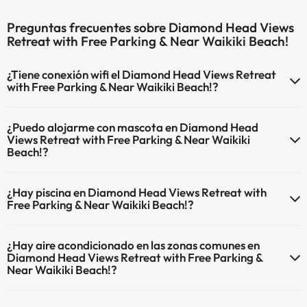
Preguntas frecuentes sobre Diamond Head Views
Retreat with Free Parking & Near Waikiki Beach!
¿Tiene conexión wifi el Diamond Head Views Retreat
with Free Parking & Near Waikiki Beach!?
El Diamond Head Views Retreat with Free Parking & Near Waikiki
¿Puedo alojarme con mascota en Diamond Head
Beach! dispone de Wi-Fi.
Views Retreat with Free Parking & Near Waikiki
Beach!?
En Diamond Head Views Retreat with Free Parking & Near Waikiki
¿Hay piscina en Diamond Head Views Retreat with
Beach! no se admiten mascotas.
Free Parking & Near Waikiki Beach!?
Sí, Diamond Head Views Retreat with Free Parking & Near Waikiki
¿Hay aire acondicionado en las zonas comunes en
Beach! tiene piscina (este servicio puede ser de pago) Aquí tienes
Diamond Head Views Retreat with Free Parking &
más info sobre la piscina y otras instalaciones.
Near Waikiki Beach!?
Piscina al aire libre (temporada de verano)
Sí, Diamond Head Views Retreat with Free Parking & Near Waikiki
Piscina al aire libre (toda la temporada)