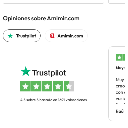
Opiniones sobre Amimir.com
Trustpilot
Amimir.com
Muy sa
Muy s
creo 
con c
vario
4.5 sobre 5 basado en 1691 valoraciones
famil
Hotel 
Raúl 
vuestr