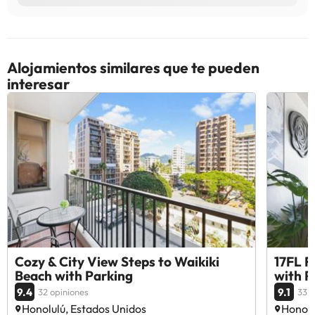
Alojamientos similares que te pueden
interesar
Cozy & City View Steps to Waikiki
17FL F
Beach with Parking
with P
9.4
9.1
32 opiniones
33 o
Honolulú, Estados Unidos
Honolu