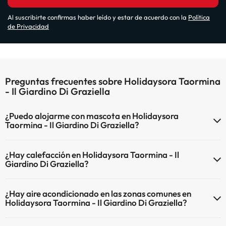
Al suscribirte confirmas haber leído y estar de acuerdo con la
Política
de Privacidad
Preguntas frecuentes sobre Holidaysora Taormina
- Il Giardino Di Graziella
¿Puedo alojarme con mascota en Holidaysora
Taormina - Il Giardino Di Graziella?
En Holidaysora Taormina - Il Giardino Di Graziella no se admiten
¿Hay calefacción en Holidaysora Taormina - Il
mascotas.
Giardino Di Graziella?
Sí, Holidaysora Taormina - Il Giardino Di Graziella tiene calefacción
¿Hay aire acondicionado en las zonas comunes en
en las zonas comunes.
Holidaysora Taormina - Il Giardino Di Graziella?
Sí, Holidaysora Taormina - Il Giardino Di Graziella tiene aire